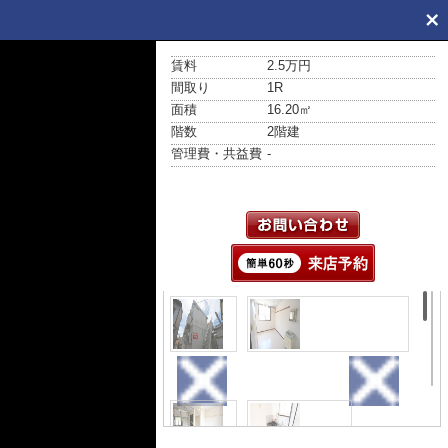
賃料
2.5万円
間取り
1R
面積
16.20㎡
階数
2階建
管理費・共益費
-
外観
居間・リビング