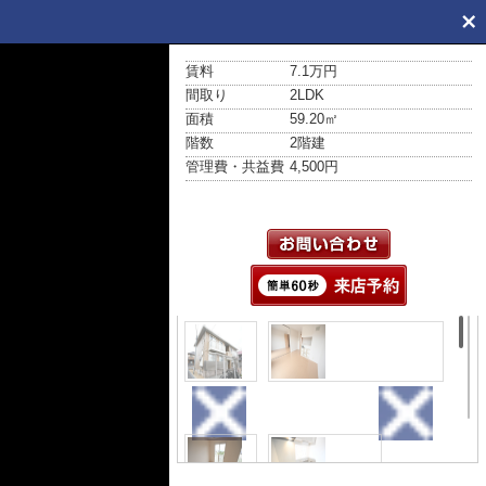
賃料
7.1万円
間取り
2LDK
面積
59.20㎡
階数
2階建
管理費・共益費
4,500円
外観
居間・リビング