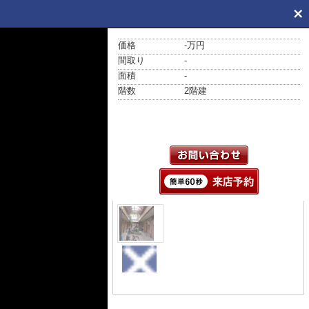
価格
-万円
間取り
-
面積
-
階数
2階建
外観