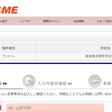
ら探す
パノラマ
事務所テナント
会社概要
スタッフ紹介
物件種別
所在地
アパート
奈良県天理市守目堂
ームに必要事項を記入しご確認ください。些細なことでもお気軽にお問い合わ