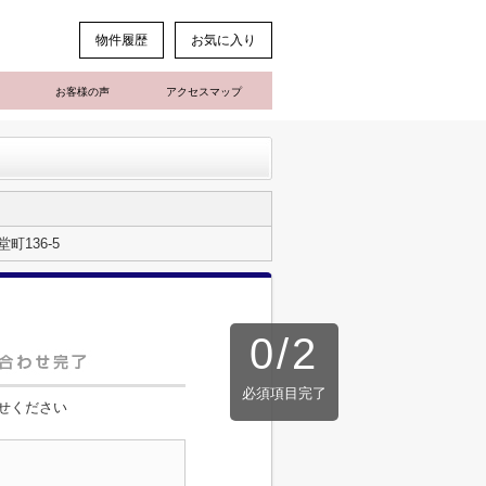
物件履歴
お気に入り
お客様の声
アクセスマップ
町136-5
0
/
2
必須項目完了
せください