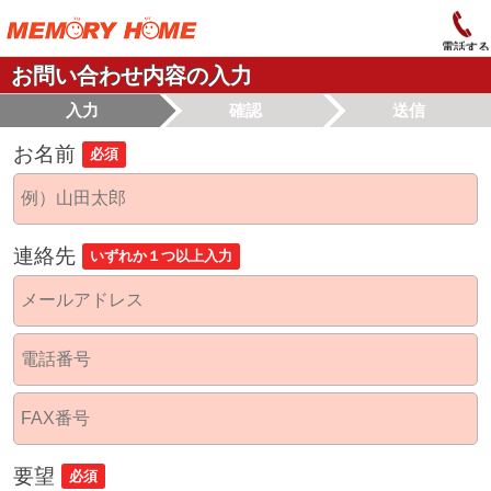
電話する
お問い合わせ内容の入力
入力
確認
送信
お名前
必須
連絡先
いずれか１つ以上入力
要望
必須