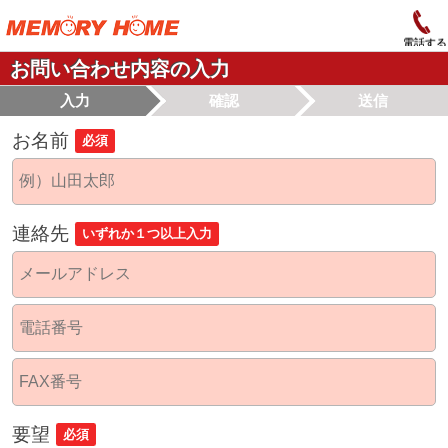
電話する
お問い合わせ内容の入力
入力
確認
送信
お名前
必須
連絡先
いずれか１つ以上入力
要望
必須