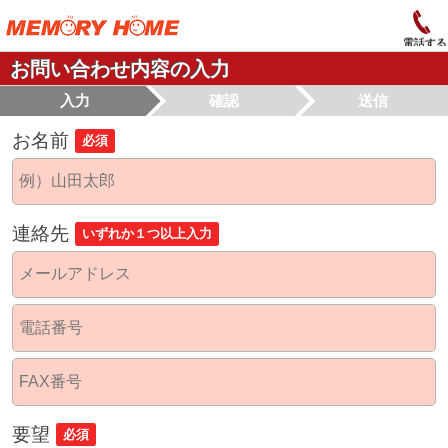
電話する
お問い合わせ内容の入力
入力
確認
送信
お名前
必須
連絡先
いずれか１つ以上入力
要望
必須