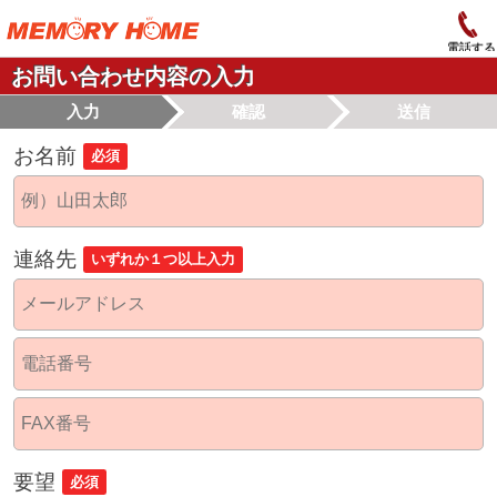
電話する
お問い合わせ内容の入力
入力
確認
送信
お名前
必須
連絡先
いずれか１つ以上入力
要望
必須