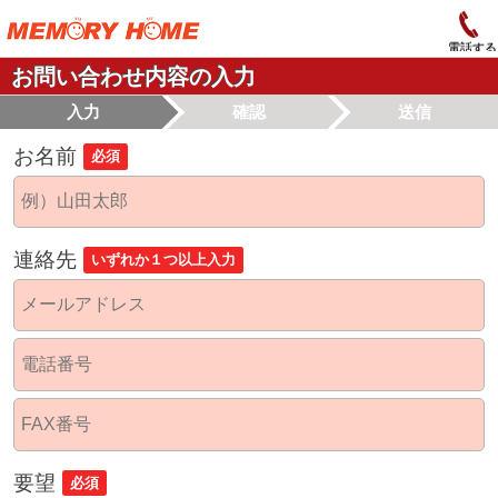
電話する
お問い合わせ内容の入力
入力
確認
送信
お名前
必須
連絡先
いずれか１つ以上入力
要望
必須