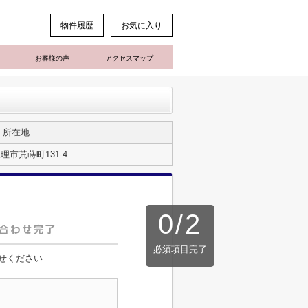
物件履歴
お気に入り
お客様の声
アクセスマップ
所在地
理市荒蒔町131-4
0
/
2
必須項目完了
せください