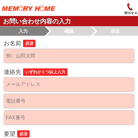
電話する
お問い合わせ内容の入力
入力
確認
送信
お名前
必須
連絡先
いずれか１つ以上入力
要望
必須