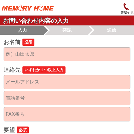
電話する
お問い合わせ内容の入力
入力
確認
送信
お名前
必須
連絡先
いずれか１つ以上入力
要望
必須