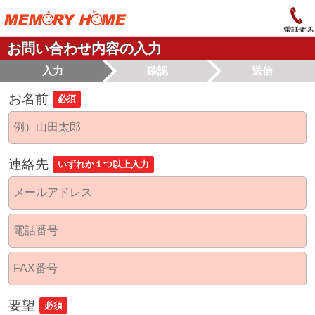
電話する
お問い合わせ内容の入力
入力
確認
送信
お名前
必須
連絡先
いずれか１つ以上入力
要望
必須