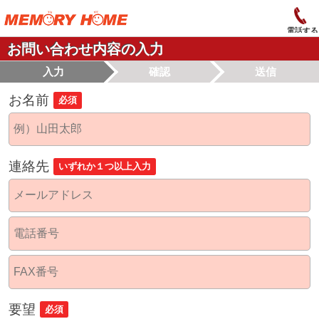
電話する
お問い合わせ内容の入力
入力
確認
送信
お名前
必須
連絡先
いずれか１つ以上入力
要望
必須