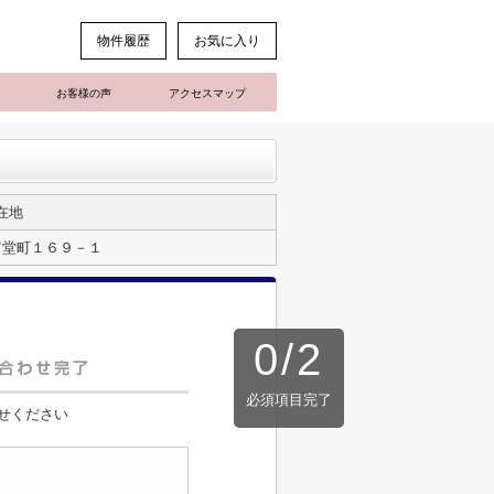
物件履歴
お気に入り
お客様の声
アクセスマップ
在地
富堂町１６９－１
0
/
2
必須項目完了
せください