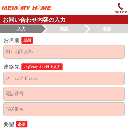
電話する
お問い合わせ内容の入力
入力
確認
送信
お名前
必須
連絡先
いずれか１つ以上入力
要望
必須