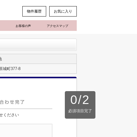
物件履歴
お気に入り
お客様の声
アクセスマップ
地
城町377-8
0
/
2
必須項目完了
せください