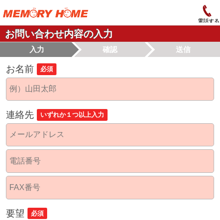
電話する
お問い合わせ内容の入力
入力
確認
送信
お名前
必須
連絡先
いずれか１つ以上入力
要望
必須