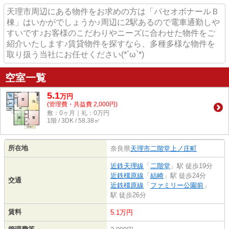
天理市周辺にある物件をお求めの方は「パセオボナールＢ
棟」はいかがでしょうか♪周辺に2駅あるので電車通勤しや
すいです♪お客様のこだわりやニーズに合わせた物件をご
紹介いたします♪賃貸物件を探すなら、多種多様な物件を
取り扱う当社にお任せください(*´ω`*)
空室一覧
5.1
万
円
(管理費・共益費 2,000円)
敷：0ヶ月｜礼：0万円
1階 / 3DK / 58.38㎡
所在地
奈良県
天理市
二階堂上ノ庄町
近鉄天理線
「
二階堂
」駅 徒歩19分
近鉄橿原線
「
結崎
」駅 徒歩24分
交通
近鉄橿原線
「
ファミリー公園前
」
駅 徒歩26分
賃料
5.1万円