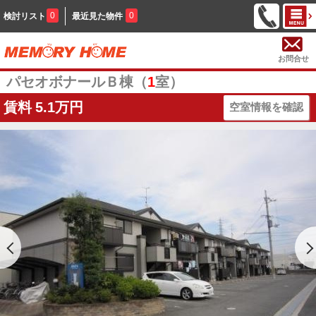
0
0
検討リスト
最近見た物件
お問合せ
パセオボナールＢ棟（
1
室）
賃料
5.1万円
空室情報を確認