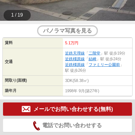
1 / 19
パノラマ写真を見る
賃料
5.1万円
近鉄天理線
「
二階堂
」駅 徒歩19分
近鉄橿原線
「
結崎
」駅 徒歩24分
交通
近鉄橿原線
「
ファミリー公園前
」
駅 徒歩26分
間取り(面積)
3DK(58.38㎡)
築年月
1998年 9月(築27年)
メールでお問い合わせする(無料)
電話でお問い合わせする