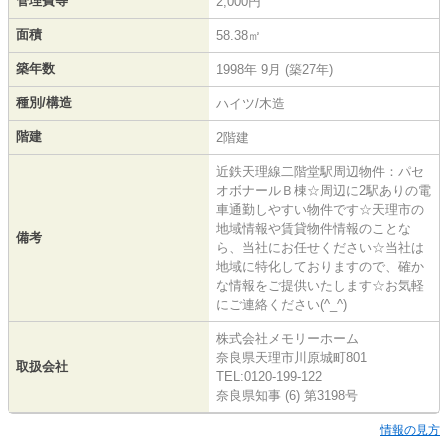
管理費等
2,000円
面積
58.38㎡
築年数
1998年 9月 (築27年)
種別/構造
ハイツ/木造
階建
2階建
近鉄天理線二階堂駅周辺物件：パセ
オボナールＢ棟☆周辺に2駅ありの電
車通勤しやすい物件です☆天理市の
地域情報や賃貸物件情報のことな
備考
ら、当社にお任せください☆当社は
地域に特化しておりますので、確か
な情報をご提供いたします☆お気軽
にご連絡ください(^_^)
株式会社メモリーホーム
奈良県天理市川原城町801
取扱会社
TEL:0120-199-122
奈良県知事 (6) 第3198号
情報の見方