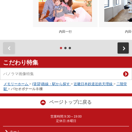
内田一行
内田
前
こだわり特集
パノラマ画像特集
メモリーホーム
>
(賃貸)路線・駅から探す
>
近畿日本鉄道近鉄天理線
>
二階堂
駅
>
パセオボナールＢ棟
ページトップに戻る
営業時間:9:30～19:00
定休日:水曜日
ホーム