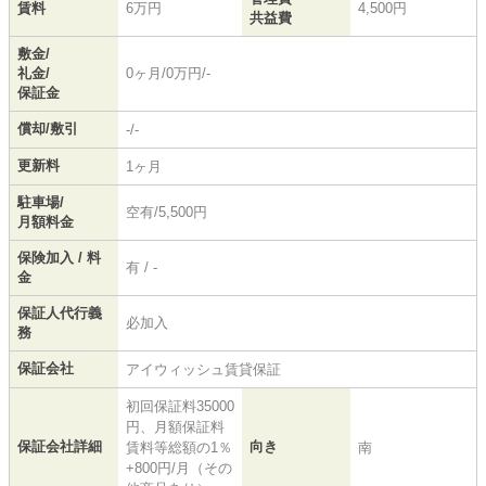
賃料
6万円
4,500円
共益費
敷金/
礼金/
0ヶ月/0万円/-
保証金
償却/敷引
-/-
更新料
1ヶ月
駐車場/
空有/5,500円
月額料金
保険加入 / 料
有 / -
金
保証人代行義
必加入
務
保証会社
アイウィッシュ賃貸保証
初回保証料35000
円、月額保証料
保証会社詳細
向き
賃料等総額の1％
南
+800円/月（その