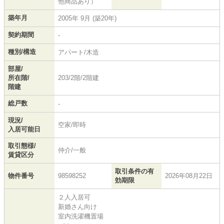
他商品あり）
築年月
2005年 9月 (築20年)
契約期間
-
種別/構造
アパート/木造
部屋/
所在階/
203/2階/2階建
階建
総戸数
-
現況/
空家/即時
入居可能日
取引態様/
仲介/一般
賃貸区分
取引条件の有
物件番号
98598252
2026年08月22日
効期限
２人入居可
新婚さん向け
室内洗濯機置場