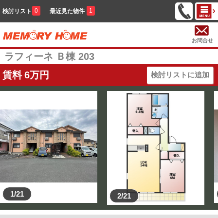
0
1
検討リスト
最近見た物件
お問合せ
ラフィーネ Ｂ棟 203
賃料
6
万円
検討リストに追加
1/21
2/21