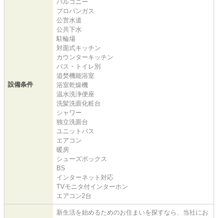
バルコニー
プロパンガス
公営水道
公共下水
駐輪場
対面式キッチン
カウンターキッチン
バス・トイレ別
追焚機能浴室
設備条件
浴室乾燥機
温水洗浄便座
洗髪洗面化粧台
シャワー
独立洗面台
ユニットバス
エアコン
暖房
シューズボックス
BS
インターネット対応
TVモニタ付インターホン
エアコン2台
新生活を始めるためのお住まいを探すなら、当社にお