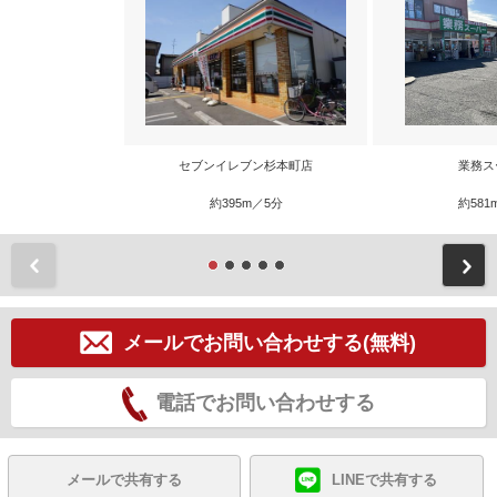
セブンイレブン杉本町店
業務ス
約395m／5分
約581
前
メールでお問い合わせする(無料)
電話でお問い合わせする
メールで共有する
LINEで共有する