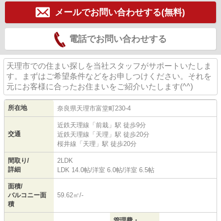
メールでお問い合わせする(無料)
電話でお問い合わせする
天理市での住まい探しを当社スタッフがサポートいたしま
す。まずはご希望条件などをお申しつけください。それを
元にお客様に合ったお住まいをご紹介いたします(^^)
所在地
奈良県
天理市
富堂町
230-4
近鉄天理線
「
前栽
」駅 徒歩9分
交通
近鉄天理線
「
天理
」駅 徒歩20分
桜井線
「
天理
」駅 徒歩20分
間取り/
2LDK
詳細
LDK 14.0帖
/
洋室 6.0帖
/
洋室 6.5帖
面積/
バルコニー面
59.62㎡/-
積
管理費・