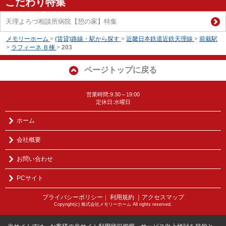
こだわり特集
天理よろづ相談所病院【憩の家】特集
メモリーホーム
>
(賃貸)路線・駅から探す
>
近畿日本鉄道近鉄天理線
>
前栽駅
>
ラフィーネ Ｂ棟
>
203
ページトップに戻る
営業時間:9:30～19:00
定休日:水曜日
ホーム
会社概要
お問い合わせ
PCサイト
プライバシーポリシー
利用規約
｜アクセスマップ
｜
Copyright(c) 株式会社メモリーホーム All rights reserved.