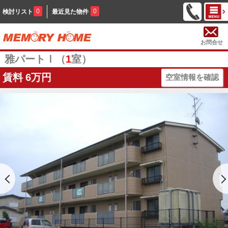
0
0
検討リスト
最近見た物件
お問合せ
雅パートⅠ（
1
室）
賃料
6万円
空室情報を確認