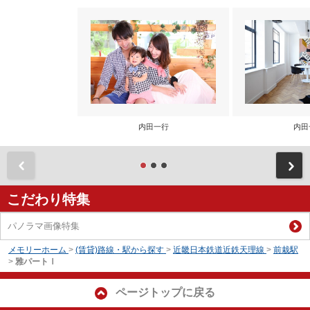
内田一行
内田
前
こだわり特集
パノラマ画像特集
メモリーホーム
>
(賃貸)路線・駅から探す
>
近畿日本鉄道近鉄天理線
>
前栽駅
>
雅パートⅠ
ページトップに戻る