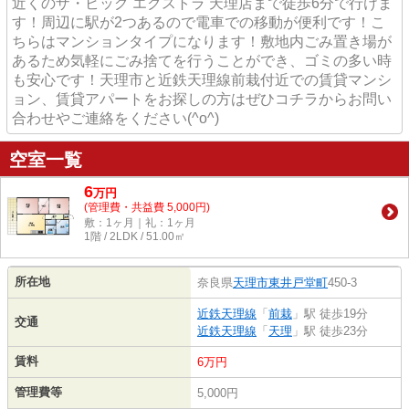
近くのザ・ビッグ エクストラ 天理店まで徒歩6分で行けま
す！周辺に駅が2つあるので電車での移動が便利です！こ
ちらはマンションタイプになります！敷地内ごみ置き場が
あるため気軽にごみ捨てを行うことができ、ゴミの多い時
も安心です！天理市と近鉄天理線前栽付近での賃貸マンシ
ョン、賃貸アパートをお探しの方はぜひコチラからお問い
合わせやご連絡をください(^o^)
空室一覧
6
万
円
(管理費・共益費 5,000円)
敷：1ヶ月｜礼：1ヶ月
1階 / 2LDK / 51.00㎡
所在地
奈良県
天理市
東井戸堂町
450-3
近鉄天理線
「
前栽
」駅 徒歩19分
交通
近鉄天理線
「
天理
」駅 徒歩23分
賃料
6万円
管理費等
5,000円