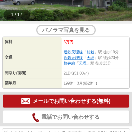
1 / 17
パノラマ写真を見る
賃料
6万円
近鉄天理線
「
前栽
」駅 徒歩19分
交通
近鉄天理線
「
天理
」駅 徒歩23分
桜井線
「
天理
」駅 徒歩23分
間取り(面積)
2LDK(51.00㎡)
築年月
1998年 3月(築28年)
メールでお問い合わせする(無料)
電話でお問い合わせする