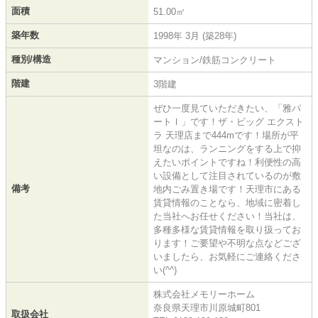
面積
51.00㎡
築年数
1998年 3月 (築28年)
種別/構造
マンション/鉄筋コンクリート
階建
3階建
ぜひ一度見ていただきたい、「雅パ
ートⅠ」です！ザ・ビッグ エクスト
ラ 天理店まで444mです！場所が平
坦なのは、ランニングをする上で抑
えたいポイントですね！利便性の高
い設備として注目されているのが敷
備考
地内ごみ置き場です！天理市にある
賃貸情報のことなら、地域に密着し
た当社へお任せください！当社は、
多種多様な賃貸情報を取り扱ってお
ります！ご要望や不明な点などござ
いましたら、お気軽にご連絡くださ
い(^^)
株式会社メモリーホーム
奈良県天理市川原城町801
取扱会社