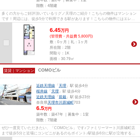
階数：4階建
多くの方からご好評頂いているリグノ天理のご紹介！こちらの物件はマンション
です！周辺には、徒歩5分で利用できる駅があります！こちらの物件にはエレベ
ーターが付いています！できる...
6.45
万
円
(管理費・共益費 5,800円)
敷：0ヶ月｜礼：1ヶ月
所在階：2階
間取り：1K
面積：30.79㎡
COMOビル
賃貸｜マンション
近鉄天理線
「
天理
」駅 徒歩4分
桜井線
「
天理
」駅 徒歩4分
近鉄天理線
「
前栽
」駅 徒歩23分
奈良県
天理市
川原城町
703
6.5
万円
築年数：築47年 ｜募集中：
1室
階数：7階建
ぜひ一度見ていただきたい、「COMOビル」です♪ファミリーマート川原城町店
まで徒歩5分と近場にコンビニがあるのもポイント♪駅徒歩6分に駅が立地する物
件なので、電車を多く利用する方...