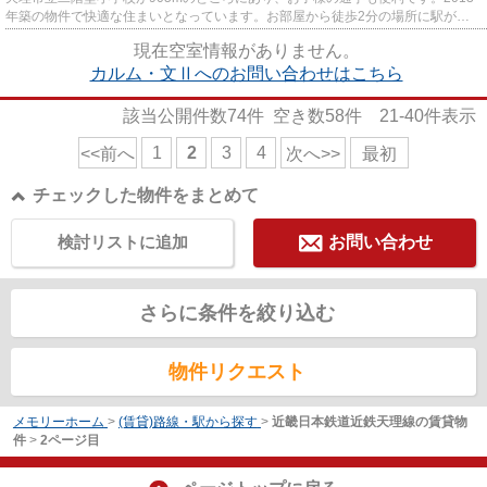
年築の物件で快適な住まいとなっています。お部屋から徒歩2分の場所に駅があ
れば、遅刻する心配もなくなりま...
現在空室情報がありません。
カルム・文Ⅱへのお問い合わせはこちら
該当公開件数
74
件 空き数
58
件
21-40
件表示
1
2
3
4
<<前へ
次へ>>
最初
チェックした物件をまとめて
検討リストに追加
お問い合わせ
さらに条件を絞り込む
物件リクエスト
メモリーホーム
>
(賃貸)路線・駅から探す
>
近畿日本鉄道近鉄天理線の賃貸物
件
>
2ページ目