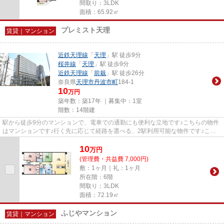
間取り：3LDK
面積：65.92㎡
プレミスト天理
賃貸｜マンション
近鉄天理線
「
天理
」駅 徒歩9分
桜井線
「
天理
」駅 徒歩9分
近鉄天理線
「
前栽
」駅 徒歩26分
奈良県
天理市
丹波市町
184-1
10
万円
築年数：築17年 ｜募集中：
1室
階数：14階建
駅から徒歩9分のマンションで、電車での通勤にも便利な立地です♪こちらの物件
はマンションです♪行く先に応じて経路を選べる、2駅利用可能な物件です♪こち
らのマンションから200mのとこ...
10
万
円
(管理費・共益費 7,000円)
敷：1ヶ月｜礼：1ヶ月
所在階：6階
間取り：3LDK
面積：72.19㎡
ふじやマンション
賃貸｜マンション