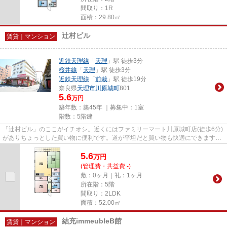
間取り：1R
面積：29.80㎡
辻村ビル
賃貸｜マンション
近鉄天理線
「
天理
」駅 徒歩3分
桜井線
「
天理
」駅 徒歩3分
近鉄天理線
「
前栽
」駅 徒歩19分
奈良県
天理市
川原城町
801
5.6
万円
築年数：築45年 ｜募集中：
1室
階数：5階建
「辻村ビル」のここがイチオシ。近くにはファミリーマート川原城町店(徒歩6分)
がありちょっとした買い物に便利です。道が平坦だと買い物も快適にできます
ね。こちらの物件から300mのと...
5.6
万
円
(管理費・共益費 -)
敷：0ヶ月｜礼：1ヶ月
所在階：5階
間取り：2LDK
面積：52.00㎡
結充immeubleB館
賃貸｜マンション