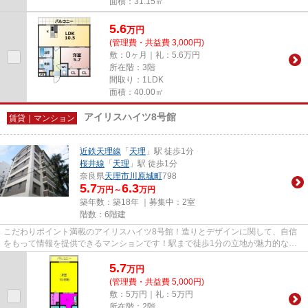
面積：31.15㎡
5.6
万
円
(管理費・共益費 3,000円)
敷：0ヶ月｜礼：5.6万円
所在階：3階
間取り：1LDK
面積：40.00㎡
アイリスハイツ8号館
賃貸｜マンション
近鉄天理線
「
天理
」駅 徒歩1分
桜井線
「
天理
」駅 徒歩1分
奈良県
天理市
川原城町
798
5.7
6.3
万円～
万円
築年数：築18年 ｜募集中：
2室
階数：6階建
こだわりポイント満載のアイリスハイツ8号館！造りとデザインに関して、自信
をもって情報を提供できるマンションです！駅まで徒歩1分の立地が魅力的な、
利便性の高い物件です！エレベ...
5.7
万
円
(管理費・共益費 5,000円)
敷：5万円｜礼：5万円
所在階：2階