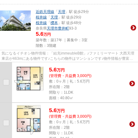
近鉄天理線
「
天理
」駅 徒歩29分
桜井線
「
天理
」駅 徒歩29分
桜井線
「
櫟本
」駅 徒歩48分
奈良県
天理市
豊井町
93-3
5.6
万円
築年数：築17年 ｜募集中：
3室
階数：3階建
気になるイチオシ物件情報：「結充immeubleB館」♪ファミリーマート 大西天理
東店が463mにある物件です♪こちらの物件はマンションです♪物件情報が豊富な
当社には、経験豊かなスタッフが...
5.6
万
円
(管理費・共益費 3,000円)
敷：0ヶ月｜礼：5.6万円
所在階：2階
間取り：1LDK
面積：40.80㎡
5.6
万
円
(管理費・共益費 3,000円)
敷：0ヶ月｜礼：5.6万円
所在階：2階
間取り：1LDK