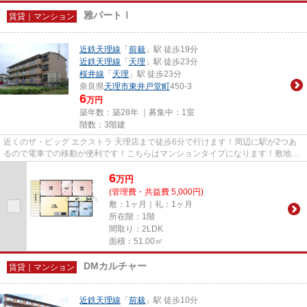
雅パートⅠ
賃貸｜マンション
近鉄天理線
「
前栽
」駅 徒歩19分
近鉄天理線
「
天理
」駅 徒歩23分
桜井線
「
天理
」駅 徒歩23分
奈良県
天理市
東井戸堂町
450-3
6
万円
築年数：築28年 ｜募集中：
1室
階数：3階建
近くのザ・ビッグ エクストラ 天理店まで徒歩6分で行けます！周辺に駅が2つあ
るので電車での移動が便利です！こちらはマンションタイプになります！敷地内
ごみ置き場があるため気軽に...
6
万
円
(管理費・共益費 5,000円)
敷：1ヶ月｜礼：1ヶ月
所在階：1階
間取り：2LDK
面積：51.00㎡
DMカルチャー
賃貸｜マンション
近鉄天理線
「
前栽
」駅 徒歩10分