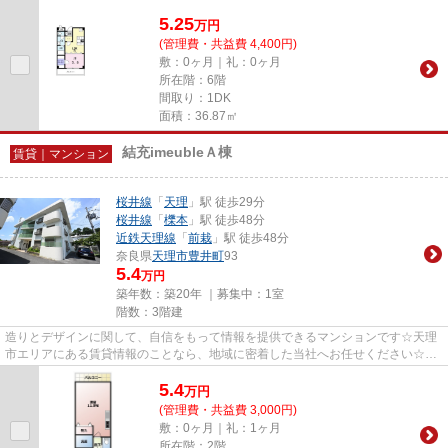
5.25
万
円
(管理費・共益費 4,400円)
敷：0ヶ月｜礼：0ヶ月
所在階：6階
間取り：1DK
面積：36.87㎡
結充imeubleＡ棟
賃貸｜マンション
桜井線
「
天理
」駅 徒歩29分
桜井線
「
櫟本
」駅 徒歩48分
近鉄天理線
「
前栽
」駅 徒歩48分
奈良県
天理市
豊井町
93
5.4
万円
築年数：築20年 ｜募集中：
1室
階数：3階建
造りとデザインに関して、自信をもって情報を提供できるマンションです☆天理
市エリアにある賃貸情報のことなら、地域に密着した当社へお任せください☆当
社は、多種多様な賃貸情報を取...
5.4
万
円
(管理費・共益費 3,000円)
敷：0ヶ月｜礼：1ヶ月
所在階：2階