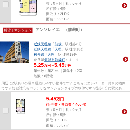
敷：0ヶ月｜礼：0ヶ月
所在階：4階
間取り：2LDK
面積：56.51㎡
アンソレイエ （前裁町）
賃貸｜マンション
近鉄天理線
「
前栽
」駅 徒歩8分
近鉄天理線
「
天理
」駅 徒歩18分
桜井線
「
天理
」駅 徒歩18分
奈良県
天理市
前栽町
４４－１
5.25
5.45
万円～
万円
築年数：築21年 ｜募集中：
2室
階数：6階建
周辺に2駅ありの電車通勤しやすい物件です☆こちらはエレベーター付きの物件
です☆防犯対策もバッチリなマンションタイプの物件です☆徒歩8分に駅のあ
る、ニーズの高い物件です☆天理市エ...
5.45
万
円
(管理費・共益費 4,400円)
敷：0ヶ月｜礼：0ヶ月
所在階：5階
間取り：1DK
面積：36.87㎡