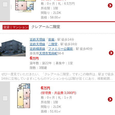
敷：0ヶ月｜礼：6.5万円
所在階：1階
間取り：2LDK
面積：58.00㎡
クレアール二階堂
賃貸｜マンション
近鉄天理線
「
前栽
」駅 徒歩14分
近鉄天理線
「
二階堂
」駅 徒歩16分
近鉄橿原線
「
ファミリー公園前
」駅 徒歩40分
奈良県
天理市
荒蒔町
56-6
6
万円
築年数：築22年 ｜募集中：
1室
階数：3階建
ぜひ一度見ていただきたい、「クレアール二階堂」です♪この物件は、駅まで徒歩
14分に立地しています♪こちらのマンションからは2駅が近くにあり、移動範囲も
広がります♪こちらの物件は...
6
万
円
(管理費・共益費 3,000円)
敷：0ヶ月｜礼：1ヶ月
所在階：1階
間取り：2LDK
面積：51.61㎡