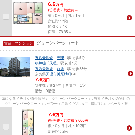
6.5
万
円
(管理費・共益費 -)
敷：0ヶ月｜礼：1ヶ月
所在階：5階
間取り：4K
面積：78.85㎡
グリーンパークコート
賃貸｜マンション
近鉄天理線
「
天理
」駅 徒歩5分
桜井線
「
天理
」駅 徒歩5分
近鉄天理線
「
前栽
」駅 徒歩23分
奈良県
天理市
川原城町
646
7.6
万円
築年数：築27年 ｜募集中：
1室
階数：9階建
気になるイチオシ物件情報：「グリーンパークコート」♪当社イチオシの物件の
「グリーンパークコート」♪ぜひ一度ご覧ください♪共用部にはエレベータ・敷地
内ごみ置き場などが揃っており...
7.6
万
円
(管理費・共益費 8,000円)
敷：0ヶ月｜礼：10万円
所在階：2階