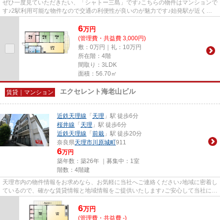
ぜひ一度見ていただきたい、「シャトー三島」です♪こちらの物件はマンションで
す♪2駅利用可能な物件なので交通の利便性が良いのが魅力です♪始発駅が近く、
乗車中座席に座りやすいです♪...
6
万
円
(管理費・共益費 3,000円)
敷：0万円｜礼：10万円
所在階：4階
間取り：3LDK
面積：56.70㎡
エクセレント海老山ビル
賃貸｜マンション
近鉄天理線
「
天理
」駅 徒歩6分
桜井線
「
天理
」駅 徒歩6分
近鉄天理線
「
前栽
」駅 徒歩20分
奈良県
天理市
川原城町
911
6
万円
築年数：築26年 ｜募集中：
1室
階数：4階建
天理市内の物件情報をお求めなら、お気軽に当社へご連絡ください♪地域に密着し
ているので、確かな賃貸情報と地域情報をご提供いたします♪ご安心して当社にお
任せください(^_^)
6
万
円
(管理費・共益費 -)