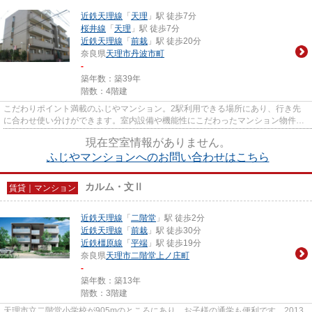
近鉄天理線
「
天理
」駅 徒歩7分
桜井線
「
天理
」駅 徒歩7分
近鉄天理線
「
前栽
」駅 徒歩20分
奈良県
天理市
丹波市町
-
築年数：築39年
階数：4階建
こだわりポイント満載のふじやマンション。2駅利用できる場所にあり、行き先
に合わせ使い分けができます。室内設備や機能性にこだわったマンション物件で
す。駅まで徒歩9分の、快適な...
現在空室情報がありません。
ふじやマンションへのお問い合わせはこちら
カルム・文Ⅱ
賃貸｜マンション
近鉄天理線
「
二階堂
」駅 徒歩2分
近鉄天理線
「
前栽
」駅 徒歩30分
近鉄橿原線
「
平端
」駅 徒歩19分
奈良県
天理市
二階堂上ノ庄町
-
築年数：築13年
階数：3階建
天理市立二階堂小学校が905mのところにあり、お子様の通学も便利です。2013