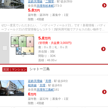
近鉄天理線
「
二階堂
」駅 徒歩28分
奈良県
天理市
杉本町
273-3
5.8
万円
築年数：築36年 ｜募集中：
1室
階数：4階建
ぜひ一度見ていただきたい、「パディーフィールド21」です！新着情報：パディ
ーフィールド21の空室情報ならコチラ！2駅利用可能でアクセスの良い物件で
す！駅まで平坦な場所で移動もラ...
5.8
万
円
(管理費・共益費 3,000円)
敷：0ヶ月｜礼：0ヶ月
所在階：3階
間取り：3DK
面積：46.00㎡
シャトー三島
賃貸｜マンション
近鉄天理線
「
天理
」駅 徒歩8分
桜井線
「
天理
」駅 徒歩8分
奈良県
天理市
三島町
181
6
万円
築年数：築32年 ｜募集中：
1室
階数：4階建