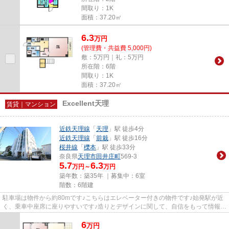
間取り：1K
面積：37.20㎡
6.3
万
円
(管理費・共益費 5,000円)
敷：5万円｜礼：5万円
所在階：6階
間取り：1K
面積：37.20㎡
Excellent天理
賃貸｜マンション
近鉄天理線
「
天理
」駅 徒歩4分
近鉄天理線
「
前栽
」駅 徒歩16分
桜井線
「
櫟本
」駅 徒歩33分
奈良県
天理市
田井庄町
569-3
5.7
6.3
万円～
万円
築年数：築35年 ｜募集中：
6室
階数：6階建
駐車場は物件から約80mです♪こちらはエレベーター付きの物件です♪始発駅が近
く、乗車中座席に座りやすいです♪造りとデザインに関して、自信をもって情報を
提供できるマンションです♪天...
6
万
円