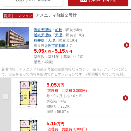
アメニティ前栽２号館
賃貸｜マンション
近鉄天理線
「
前栽
」駅 徒歩6分
近鉄天理線
「
天理
」駅 徒歩18分
桜井線
「
天理
」駅 徒歩19分
奈良県
天理市
前栽町
３７
5.05
5.15
万円～
万円
築年数：築31年 ｜募集中：
2室
階数：4階建
新着情報：アメニティ前栽２号館の空室情報ならコチラ！造りとデザインに関し
て、自信をもって情報を提供できるマンションです！2駅利用可能でとても利便
性の高いマンションです！こち...
5.05
万
円
(管理費・共益費 3,300円)
敷：0ヶ月｜礼：0ヶ月
所在階：4階
間取り：2LDK
面積：56.07㎡
5.15
万
円
(管理費・共益費 3,300円)