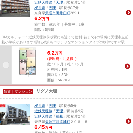
近鉄天理線
「
天理
」駅 徒歩17分
桜井線
「
天理
」駅 徒歩17分
奈良県
天理市
田井庄町
289-1
6.2
万円
築年数：築28年 ｜募集中：
1室
階数：5階建
DMカルチャー：近鉄天理線前栽駅にも近くて便利♪徒歩5分の場所に天理市立前
栽小学校があります♪防犯対策もバッチリなマンションタイプの物件です♪2駅利
用可物件なので、よく電車を利用...
6.2
万
円
(管理費・共益費 -)
敷：0ヶ月｜礼：1ヶ月
所在階：1階
間取り：3DK
面積：56.70㎡
リグノ天理
賃貸｜マンション
桜井線
「
天理
」駅 徒歩5分
近鉄天理線
「
天理
」駅 徒歩9分
近鉄天理線
「
前栽
」駅 徒歩27分
奈良県
天理市
川原城町
２０６－５
6.45
万円
築年数：築2年 ｜募集中：
1室