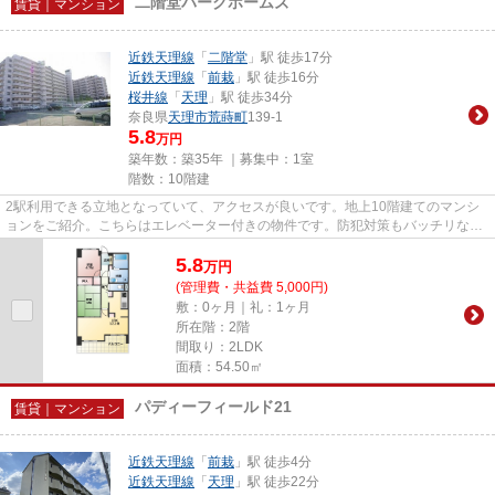
二階堂パークホームズ
賃貸｜マンション
近鉄天理線
「
二階堂
」駅 徒歩17分
近鉄天理線
「
前栽
」駅 徒歩16分
桜井線
「
天理
」駅 徒歩34分
奈良県
天理市
荒蒔町
139-1
5.8
万円
築年数：築35年 ｜募集中：
1室
階数：10階建
2駅利用できる立地となっていて、アクセスが良いです。地上10階建てのマンシ
ョンをご紹介。こちらはエレベーター付きの物件です。防犯対策もバッチリなマ
ンションタイプの物件です。で...
5.8
万
円
(管理費・共益費 5,000円)
敷：0ヶ月｜礼：1ヶ月
所在階：2階
間取り：2LDK
面積：54.50㎡
パディーフィールド21
賃貸｜マンション
近鉄天理線
「
前栽
」駅 徒歩4分
近鉄天理線
「
天理
」駅 徒歩22分