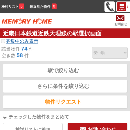
0
0
検討リスト
最近見た物件
お問合せ
近畿日本鉄道近鉄天理線の駅選択画面
募集中のみ表示
74
該当物件
件
58
空き数
件
駅で絞り込む
さらに条件を絞り込む
物件リクエスト
チェックした物件をまとめて
検討リストに追加
お問い合わせ