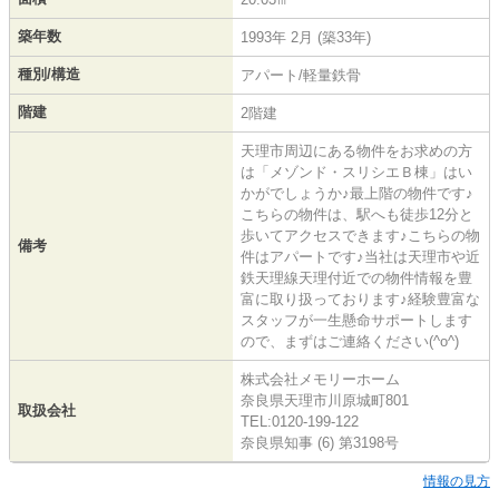
築年数
1993年 2月 (築33年)
種別/構造
アパート/軽量鉄骨
階建
2階建
天理市周辺にある物件をお求めの方
は「メゾンド・スリシエＢ棟」はい
かがでしょうか♪最上階の物件です♪
こちらの物件は、駅へも徒歩12分と
歩いてアクセスできます♪こちらの物
備考
件はアパートです♪当社は天理市や近
鉄天理線天理付近での物件情報を豊
富に取り扱っております♪経験豊富な
スタッフが一生懸命サポートします
ので、まずはご連絡ください(^o^)
株式会社メモリーホーム
奈良県天理市川原城町801
取扱会社
TEL:0120-199-122
奈良県知事 (6) 第3198号
情報の見方