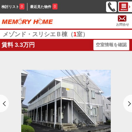
0
0
検討リスト
最近見た物件
お問合せ
メゾンド・スリシエＢ棟（
1
室）
賃料
3.3万円
空室情報を確認