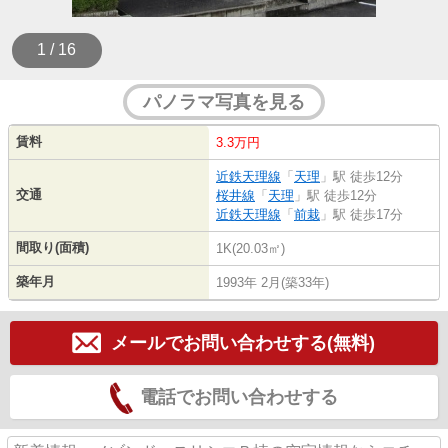
1 / 16
パノラマ写真を見る
賃料
3.3万円
近鉄天理線
「
天理
」駅 徒歩12分
交通
桜井線
「
天理
」駅 徒歩12分
近鉄天理線
「
前栽
」駅 徒歩17分
間取り(面積)
1K(20.03㎡)
築年月
1993年 2月(築33年)
メールでお問い合わせする(無料)
電話でお問い合わせする