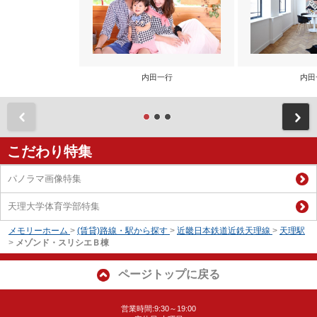
内田一行
内田
前
こだわり特集
パノラマ画像特集
天理大学体育学部特集
メモリーホーム
>
(賃貸)路線・駅から探す
>
近畿日本鉄道近鉄天理線
>
天理駅
>
メゾンド・スリシエＢ棟
ページトップに戻る
営業時間:9:30～19:00