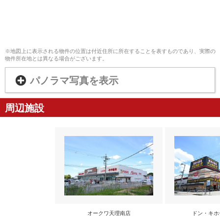
※地図上に表示される物件の位置は付近住所に所在することを表すものであり、実際の
物件所在地とは異なる場合がございます。
パノラマ写真を表示
周辺施設
オークワ天理南店
ドン・キホ