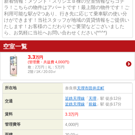
新着情報：メゾンド・スリシエＢ棟の空室情報ならコチ
ラ！こちらの物件はアパートです！最上階の物件です！ご
利用可能な駅が2つあり、行き先に応じて乗車駅の使い分
けができます！当社スタッフが地域の賃貸情報をご提供い
たします！お客様のこだわりやご要望などございました
ら、お気軽に当社へお問い合わせください(*^^*)
空室一覧
3.3
万
円
(管理費・共益費 4,000円)
敷：2万円｜礼：5万円
2階 / 1K / 20.03㎡
所在地
奈良県
天理市
田井庄町
近鉄天理線
「
天理
」駅 徒歩12分
交通
近鉄天理線
「
前栽
」駅 徒歩17分
賃料
3.3万円
管理費等
4,000円
面積
20.03㎡