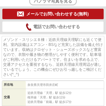
パノラマ写真を見る
メールでお問い合わせする(無料)
電話でお問い合わせする
メゾンド・スリシエＢ棟：近鉄天理線天理駅にも近くて便
利。室内設備はエアコン・BSなど充実した設備を備え付け
ています。収納はクロゼット・シューズボックスなど豊富
なので、衣類や履き物の整理がしやすく便利です。駐車場
がご利用いただけるアパートです。住まいを求める上で、
交通アクセスを重視するなら、近鉄天理線天理周辺が適し
ているでしょう。この機会にぜひお引っ越しをご検討くだ
さい(^_^)
所在地
奈良県
天理市
田井庄町
近鉄天理線
「
天理
」駅 徒歩12分
交通
桜井線
「
天理
」駅 徒歩12分
近鉄天理線
「
前栽
」駅 徒歩17分