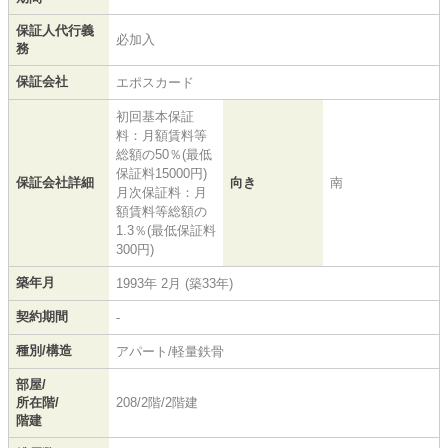
保証人代行義
必加入
務
保証会社
エポスカード
初回基本保証
料：月額賃料等
総額の50％(最低
保証料15000円)
保証会社詳細
向き
南
月次保証料：月
額賃料等総額の
1.3％(最低保証料
300円)
築年月
1993年 2月 (築33年)
契約期間
-
種別/構造
アパート/軽量鉄骨
部屋/
所在階/
208/2階/2階建
階建