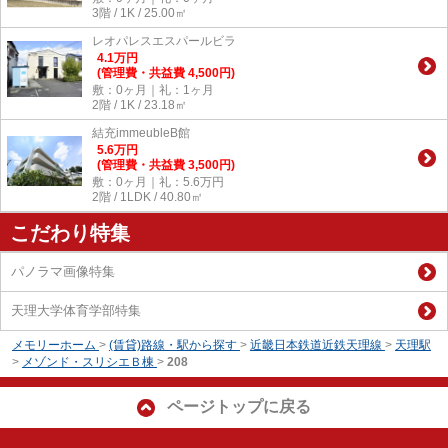
3階 / 1K / 25.00㎡
レオパレスエスパールビラ
4.1
万
円
(管理費・共益費 4,500円)
敷：0ヶ月｜礼：1ヶ月
2階 / 1K / 23.18㎡
結充immeubleB館
5.6
万
円
(管理費・共益費 3,500円)
敷：0ヶ月｜礼：5.6万円
2階 / 1LDK / 40.80㎡
こだわり特集
パノラマ画像特集
天理大学体育学部特集
メモリーホーム
>
(賃貸)路線・駅から探す
>
近畿日本鉄道近鉄天理線
>
天理駅
>
メゾンド・スリシエＢ棟
>
208
ページトップに戻る