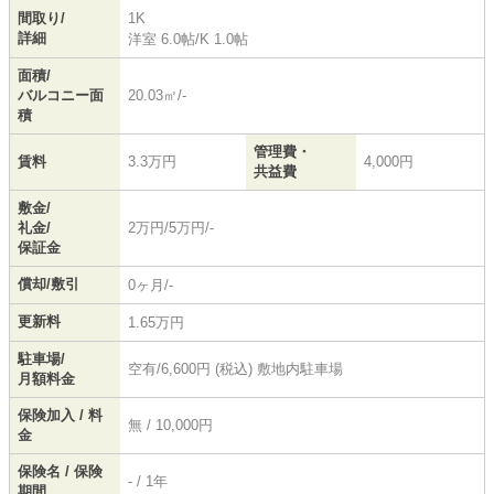
間取り/
1K
詳細
洋室 6.0帖
/
K 1.0帖
面積/
バルコニー面
20.03㎡/-
積
管理費・
賃料
3.3万円
4,000円
共益費
敷金/
礼金/
2万円/5万円/-
保証金
償却/敷引
0ヶ月/-
更新料
1.65万円
駐車場/
空有/6,600円 (税込) 敷地内駐車場
月額料金
保険加入 / 料
無 / 10,000円
金
保険名 / 保険
- / 1年
期間