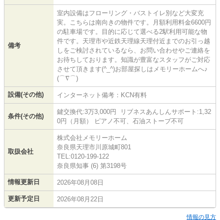
室内設備はフローリング・バストイレ別など大変充
実。こちらは南向きの物件です。月額利用料金6600円
の駐車場です。目的に応じて選べる2駅利用可能な物
件です。天理市や近鉄天理線天理付近までのお引っ越
備考
しをご検討されているなら、お問い合わせやご連絡を
お待ちしております。知識が豊富なスタッフがご対応
させて頂きます(^_^)お部屋探しはメモリーホームへ♪
(⌒∇⌒)
設備(その他)
インターネット備考：KCN有料
鍵交換代:3万3,000円 リブネスあんしんサポート:1,32
条件(その他)
0円（月額） ピアノ不可、石油ストーブ不可
株式会社メモリーホーム
奈良県天理市川原城町801
取扱会社
TEL:0120-199-122
奈良県知事 (6) 第3198号
情報更新日
2026年08月08日
更新予定日
2026年08月22日
情報の見方