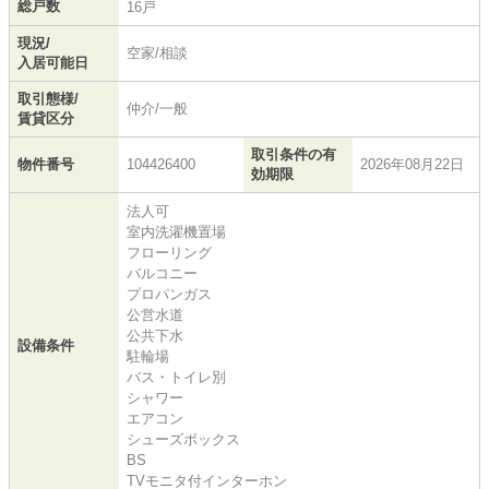
総戸数
16戸
現況/
空家/相談
入居可能日
取引態様/
仲介/一般
賃貸区分
取引条件の有
物件番号
104426400
2026年08月22日
効期限
法人可
室内洗濯機置場
フローリング
バルコニー
プロパンガス
公営水道
公共下水
設備条件
駐輪場
バス・トイレ別
シャワー
エアコン
シューズボックス
BS
TVモニタ付インターホン