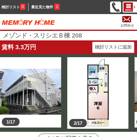
0
1
検討リスト
最近見た物件
お問合せ
メゾンド・スリシエＢ棟 208
賃料
3.3
万円
検討リストに追加
1/17
2/17