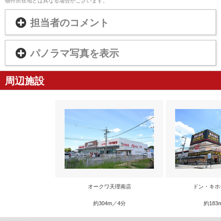
物件所在地とは異なる場合がございます。
担当者のコメント
パノラマ写真を表示
周辺施設
オークワ天理南店
ドン・キホ
約304m／4分
約183