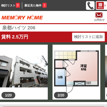
0
1
検討リスト
最近見た物件
お問合せ
泉都ハイツ 206
賃料
2.5
万円
検討リストに追加
1/20
2/20