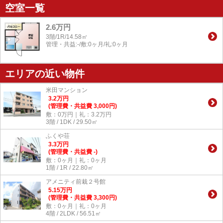
空室一覧
2.6万円
3階/1R/14.58㎡
管理・共益:-/敷:0ヶ月/礼:0ヶ月
エリアの近い物件
米田マンション
3.2
万
円
(管理費・共益費 3,000円)
敷：0万円｜礼：3.2万円
3階 / 1DK / 29.50㎡
ふくや荘
3.3
万
円
(管理費・共益費 -)
敷：0ヶ月｜礼：0ヶ月
1階 / 1R / 22.80㎡
アメニティ前栽２号館
5.15
万
円
(管理費・共益費 3,300円)
敷：0ヶ月｜礼：0ヶ月
4階 / 2LDK / 56.51㎡