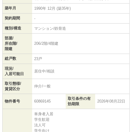
築年月
1990年 12月 (築35年)
契約期間
-
種別/構造
マンション/鉄骨造
部屋/
所在階/
206/2階/4階建
階建
総戸数
23戸
現況/
居住中/相談
入居可能日
取引態様/
仲介/一般
賃貸区分
取引条件の有
物件番号
60869145
2026年08月22日
効期限
単身者入居
学生歓迎
法人可
学生向け