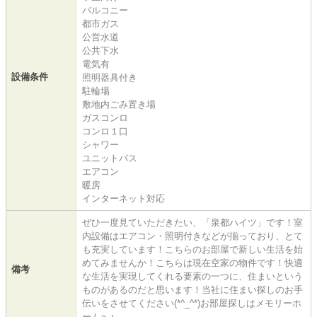
バルコニー
都市ガス
公営水道
公共下水
電気有
設備条件
照明器具付き
駐輪場
敷地内ごみ置き場
ガスコンロ
コンロ１口
シャワー
ユニットバス
エアコン
暖房
インターネット対応
ぜひ一度見ていただきたい、「泉都ハイツ」です！室
内設備はエアコン・照明付きなどが揃っており、とて
も充実しています！こちらのお部屋で新しい生活を始
めてみませんか！こちらは現在空家の物件です！快適
備考
な生活を実現してくれる要素の一つに、住まいという
ものがあるのだと思います！当社に住まい探しのお手
伝いをさせてください(*^_^*)お部屋探しはメモリーホ
ームへ♪