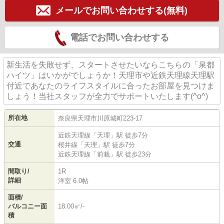
メールでお問い合わせする(無料)
電話でお問い合わせする
新生活を失敗せず、スタートさせたいならこちらの「泉都
ハイツ」はいかがでしょうか！天理市や近鉄天理線天理駅
付近であなたのライフスタイルに合ったお部屋を見つけま
しょう！当社スタッフが全力でサポートいたします(^o^)
所在地
奈良県
天理市
川原城町
223-17
近鉄天理線
「
天理
」駅 徒歩7分
交通
桜井線
「
天理
」駅 徒歩7分
近鉄天理線
「
前栽
」駅 徒歩23分
間取り/
1R
詳細
洋室 6.0帖
面積/
バルコニー面
18.00㎡/-
積