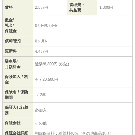
管理費・
賃料
2.5万円
1,000円
共益費
敷金/
礼金/
0万円/0万円/-
保証金
償却/敷引
0ヶ月/-
更新料
4.4万円
駐車場/
近隣/8,800円 (税込)
月額料金
保険加入 / 料
有 / 20,500円
金
保険名 / 保険
- / 2年
期間
保証人代行義
必加入
務
保証会社
その他
保証会社詳細
初回保証料：総賃料40％（その他商品あり）