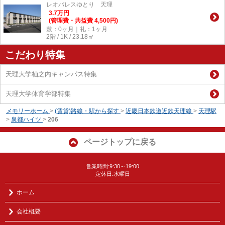
レオパレスゆとり 天理
3.7
万
円
(管理費・共益費 4,500円)
敷：0ヶ月｜礼：1ヶ月
2階 / 1K / 23.18㎡
こだわり特集
天理大学杣之内キャンパス特集
天理大学体育学部特集
メモリーホーム
>
(賃貸)路線・駅から探す
>
近畿日本鉄道近鉄天理線
>
天理駅
>
泉都ハイツ
>
206
ページトップに戻る
営業時間:9:30～19:00
定休日:水曜日
ホーム
会社概要