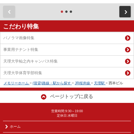
前
こだわり特集
パノラマ画像特集
事業用テナント特集
天理大学杣之内キャンパス特集
天理大学体育学部特集
メモリーホーム
>
(賃貸)路線・駅から探す
>
JR桜井線
>
天理駅
>
西本ビル
ページトップに戻る
営業時間:9:30～19:00
定休日:水曜日
ホーム