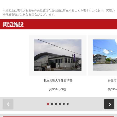
※地図上に表示される物件の位置は付近住所に所在することを表すものであり、実際の
物件所在地とは異なる場合がございます。
周辺施設
私立天理大学体育学部
丹波市
約568m／8分
約690
前