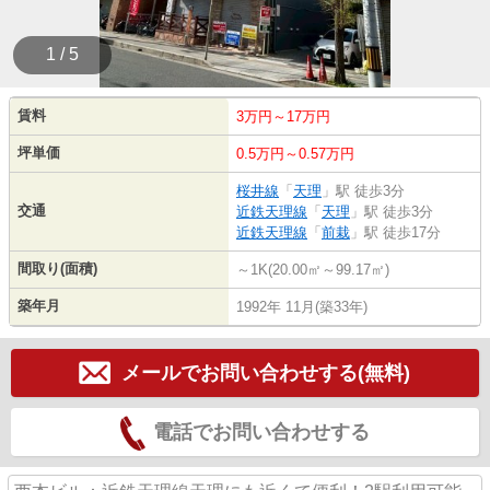
1 / 5
賃料
3万円～17万円
坪単価
0.5万円～0.57万円
桜井線
「
天理
」駅 徒歩3分
交通
近鉄天理線
「
天理
」駅 徒歩3分
近鉄天理線
「
前栽
」駅 徒歩17分
間取り(面積)
～1K(20.00㎡～99.17㎡)
築年月
1992年 11月(築33年)
メールでお問い合わせする(無料)
電話でお問い合わせする