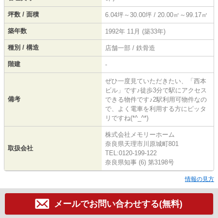
坪数 / 面積
6.04坪～30.00坪 / 20.00㎡～99.17㎡
築年数
1992年 11月 (築33年)
種別 / 構造
店舗一部 / 鉄骨造
階建
-
ぜひ一度見ていただきたい、「西本
ビル」です♪徒歩3分で駅にアクセス
備考
できる物件です♪2駅利用可物件なの
で、よく電車を利用する方にピッタ
リですね(*^_^*)
株式会社メモリーホーム
奈良県天理市川原城町801
取扱会社
TEL:0120-199-122
奈良県知事 (6) 第3198号
情報の見方
メールでお問い合わせする(無料)