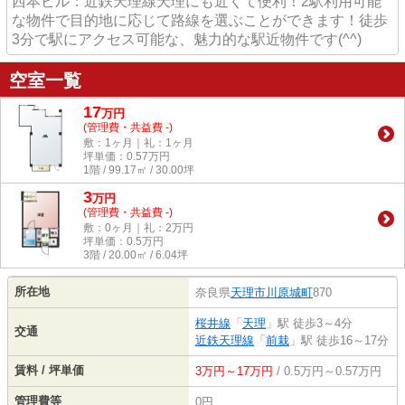
西本ビル：近鉄天理線天理にも近くて便利！2駅利用可能
な物件で目的地に応じて路線を選ぶことができます！徒歩
3分で駅にアクセス可能な、魅力的な駅近物件です(^^)
空室一覧
17
万
円
(管理費・共益費 -)
敷：1ヶ月｜礼：1ヶ月
坪単価：
0.57
万円
1階 / 99.17㎡ / 30.00坪
3
万
円
(管理費・共益費 -)
敷：0ヶ月｜礼：2万円
坪単価：
0.5
万円
3階 / 20.00㎡ / 6.04坪
所在地
奈良県
天理市
川原城町
870
桜井線
「
天理
」駅 徒歩3～4分
交通
近鉄天理線
「
前栽
」駅 徒歩16～17分
賃料 / 坪単価
3万円～17万円
/ 0.5万円～0.57万円
管理費等
0円