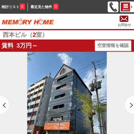
0
0
検討リスト
最近見た物件
お問合せ
西本ビル（
2
室）
賃料
3
万円～
空室情報を確認