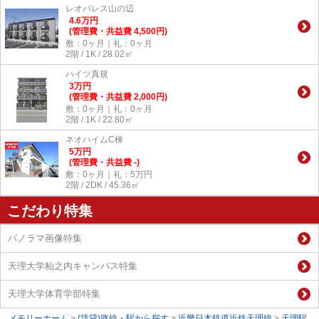
レオパレス山の辺
4.6
万
円
(管理費・共益費 4,500円)
敷：0ヶ月｜礼：0ヶ月
2階 / 1K / 28.02㎡
ハイツ真規
3
万
円
(管理費・共益費 2,000円)
敷：0ヶ月｜礼：0ヶ月
2階 / 1K / 22.80㎡
ネオハイムC棟
5
万
円
(管理費・共益費 -)
敷：0ヶ月｜礼：5万円
2階 / 2DK / 45.36㎡
こだわり特集
パノラマ画像特集
天理大学杣之内キャンパス特集
天理大学体育学部特集
メモリーホーム
>
(賃貸)路線・駅から探す
>
近畿日本鉄道近鉄天理線
>
天理駅