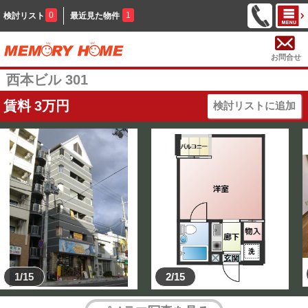
0
1
検討リスト
最近見た物件
お問合せ
西本ビル 301
賃料
3
万円
検討リストに追加
1/15
2/15