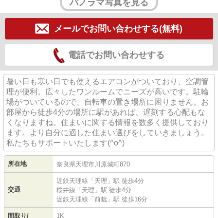
パノラマ写真を見る
メールでお問い合わせする(無料)
電話でお問い合わせする
暑い日も寒い日でも使えるエアコンがついており、空調管
理が便利。広々したワンルームでニーズが高いです。駐輪
場がついているので、自転車の置き場所に困りません。お
部屋から徒歩4分の場所に駅があれば、遅刻する心配もな
くなりますね。住まいに関する情報を数多く提供しており
ます。より自分に適した住まい選びをしていきましょう。
私たちもサポートいたします(^o^)
所在地
奈良県
天理市
川原城町
870
近鉄天理線
「
天理
」駅 徒歩4分
交通
桜井線
「
天理
」駅 徒歩4分
近鉄天理線
「
前栽
」駅 徒歩16分
間取り/
1K