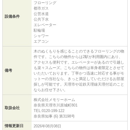
フローリング
都市ガス
公営水道
設備条件
公共下水
エレベーター
駐輪場
シャワー
エアコン
木のぬくもりを感じることのできるフローリングの物
件です。こちらの物件からは2駅が利用圏内にあり、
アクセスも便利です。エレベーターがあるので引越し
も楽々スムーズ。こちらの物件は単身者限定とさせて
備考
いただいております。丁寧かつ迅速に対応する事がモ
ットーの当社なら、きっと満足していただけるお部屋
探しが可能です。天理市や近鉄天理線天理付近のこと
ならお任せ下さい。
株式会社メモリーホーム
奈良県天理市川原城町801
取扱会社
TEL:0120-199-122
奈良県知事 (6) 第3198号
情報更新日
2026年08月08日