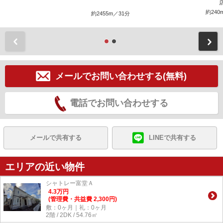
約240
約2455m／31分
前
メールでお問い合わせする(無料)
電話でお問い合わせする
メールで共有する
LINEで共有する
エリアの近い物件
シャトレー富堂Ａ
4.3
万
円
(管理費・共益費 2,300円)
敷：0ヶ月｜礼：0ヶ月
2階 / 2DK / 54.76㎡