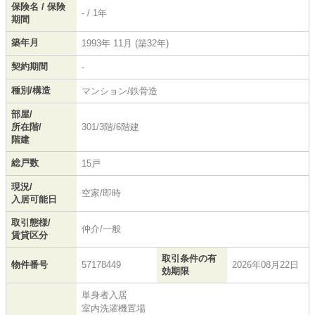
保険名 / 保険
- / 1年
期間
築年月
1993年 11月 (築32年)
契約期間
-
種別/構造
マンション/鉄骨造
部屋/
所在階/
301/3階/6階建
階建
総戸数
15戸
現況/
空家/即時
入居可能日
取引態様/
仲介/一般
賃貸区分
取引条件の有
物件番号
57178449
2026年08月22日
効期限
単身者入居
室内洗濯機置場