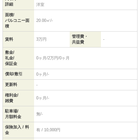
詳細
洋室
面積/
バルコニー面
20.00㎡/-
積
管理費・
賃料
3万円
-
共益費
敷金/
礼金/
0ヶ月/2万円/0ヶ月
保証金
償却/敷引
0ヶ月/-
更新料
-
権利金/
0ヶ月/-
雑費
駐車場/
無/-
月額料金
保険加入 / 料
有 / 10,000円
金