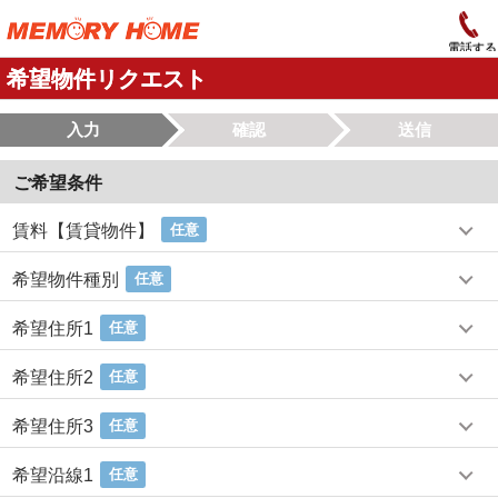
電話する
希望物件リクエスト
入力
確認
送信
ご希望条件
賃料【賃貸物件】
任意
希望物件種別
任意
希望住所1
任意
希望住所2
任意
希望住所3
任意
希望沿線1
任意