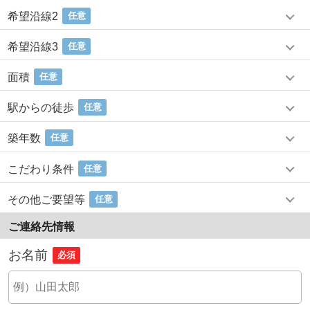
希望沿線2
任意
希望沿線3
任意
面積
任意
駅からの徒歩
任意
築年数
任意
こだわり条件
任意
その他ご要望等
任意
ご連絡先情報
お名前
必須