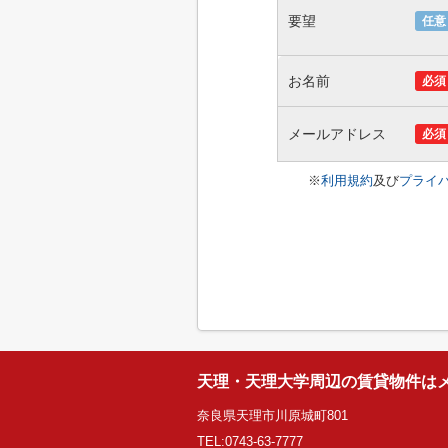
要望
任意
お名前
必須
メールアドレス
必須
※
利用規約
及び
プライ
天理・天理大学周辺の賃貸物件は
奈良県天理市川原城町801
TEL:0743-63-7777