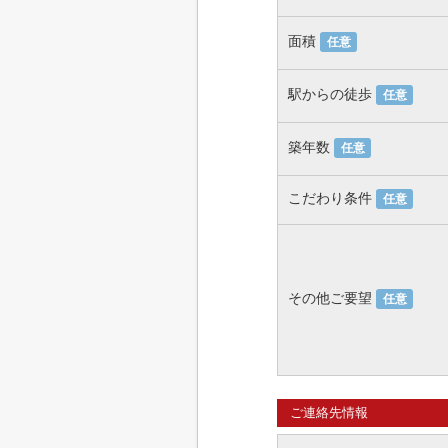
面積
任意
駅からの徒歩
任意
築年数
任意
こだわり条件
任意
その他ご要望
任意
ご連絡先情報