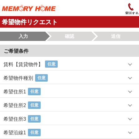
電話する
希望物件リクエスト
入力
確認
送信
ご希望条件
賃料【賃貸物件】
任意
希望物件種別
任意
希望住所1
任意
希望住所2
任意
希望住所3
任意
希望沿線1
任意