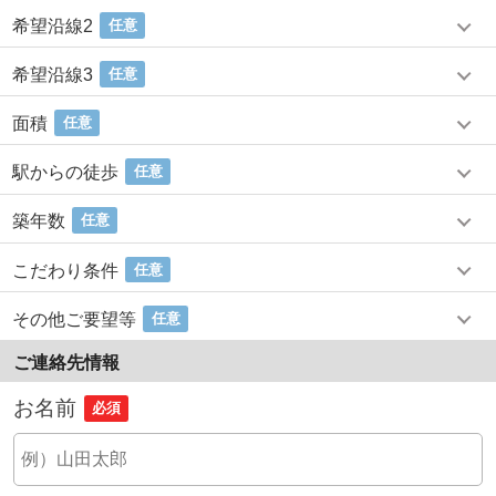
希望沿線2
任意
希望沿線3
任意
面積
任意
駅からの徒歩
任意
築年数
任意
こだわり条件
任意
その他ご要望等
任意
ご連絡先情報
お名前
必須