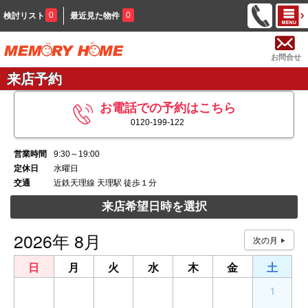
0
0
検討リスト
最近見た物件
お問合せ
来店予約
お電話での予約はこちら
0120-199-122
営業時間
9:30～19:00
定休日
水曜日
交通
近鉄天理線 天理駅 徒歩１分
来店希望日時を選択
2026年 8月
日
月
火
水
木
金
土
26
27
28
29
30
31
1