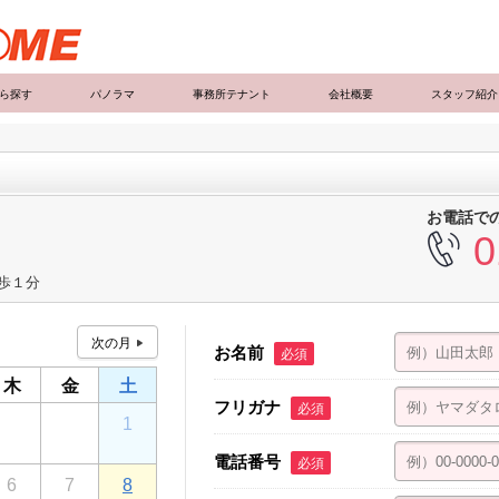
ら探す
パノラマ
事務所テナント
会社概要
スタッフ紹介
お電話で
0
徒歩１分
お名前
必須
木
金
土
フリガナ
必須
30
31
1
電話番号
必須
6
7
8