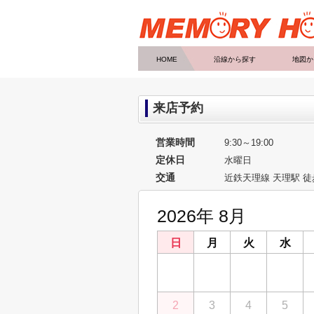
HOME
沿線から探す
地図か
来店予約
営業時間
9:30～19:00
定休日
水曜日
交通
近鉄天理線 天理駅 
2026年 8月
日
月
火
水
26
27
28
29
2
3
4
5