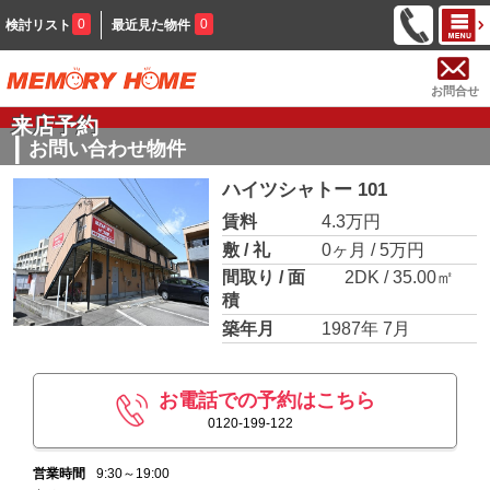
0
0
検討リスト
最近見た物件
お問合せ
来店予約
お問い合わせ物件
ハイツシャトー 101
賃料
4.3万円
敷 / 礼
0ヶ月 / 5万円
間取り / 面
2DK / 35.00㎡
積
築年月
1987年 7月
お電話での予約はこちら
0120-199-122
営業時間
9:30～19:00