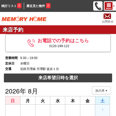
0
0
検討リスト
最近見た物件
お問合せ
来店予約
お電話での予約はこちら
0120-199-122
営業時間
9:30～19:00
定休日
水曜日
交通
近鉄天理線 天理駅 徒歩１分
来店希望日時を選択
2026年 8月
日
月
火
水
木
金
土
26
27
28
29
30
31
1