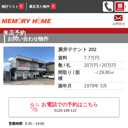
0
0
検討リスト
最近見た物件
お問合せ
来店予約
お問い合わせ物件
廣井テナント 202
賃料
7.7万円
敷 / 礼
20万円 / 20万円
間取り / 面
- / 29.80㎡
積
築年月
1979年 3月
お電話での予約はこちら
0120-199-122
営業時間
9:30～19:00