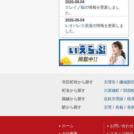
2026-08-04
クレイノ聡
の情報を更新しまし
た。
2026-08-04
レオパレス浪漫
の情報を更新しま
した。
市区町村から探す
天理市
/
磯城郡
町名から探す
川原城町
/
田部
路線から探す
近鉄天理線
/
桜
駅から探す
天理
/
前栽
/
長
ホーム
お問い合わせ
会社概要
スタッフ紹介