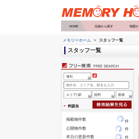
HOME
沿線から探す
地図か
メモリーホーム
>
スタッフ一覧
スタッフ一覧
種別
エリア| 駅
賃料
面積
-
件該当
掲載物件数
件
公開物件数
件
本日の更新件数
件