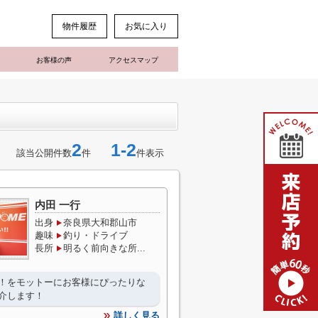
物件履歴
お気に入り
お客様の声
アクセスマップ
2
1-2
該当公開件数
件
件表示
内田 一行
出身
奈良県大和郡山市
趣味
釣り・ドライブ
長所
明るく前向きな所...
！をモットーにお客様にぴったりな
介します！
詳しく見る