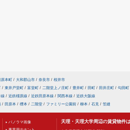
田原本町
/
大和郡山市
/
奈良市
/
桜井市
町
/
東井戸堂町
/
富堂町
/
二階堂上ノ庄町
/
豊井町
/
田町
/
田井庄町
/
勾田町
井線
/
近鉄橿原線
/
近鉄田原本線
/
関西本線
/
近鉄大阪線
柄
/
田原本
/
櫟本
/
二階堂
/
ファミリー公園前
/
柳本
/
石見
/
笠縫
天理・天理大学周辺の賃貸物件
パノラマ画像
事業用テナント