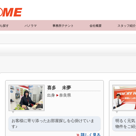
ら探す
パノラマ
事務所テナント
会社概要
スタッフ紹介
喜多 未夢
出身
奈良県
お客様に寄り添ったお部屋探しを心掛けていま
明るく元気
す♪
物件をご紹
詳しく見る