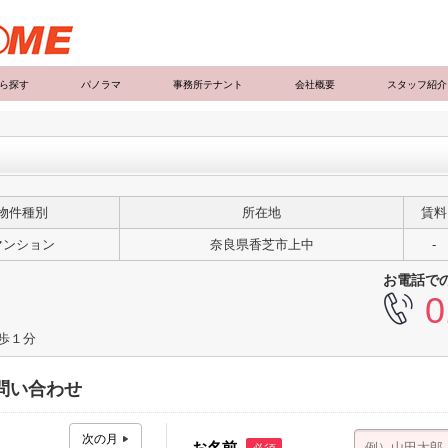
ら探す
パノラマ
事務所テナント
会社概要
スタッフ紹介
物件種別
所在地
賃料
マンション
奈良県香芝市上中
-
お電話で
0
徒歩１分
問い合わせ
お名前