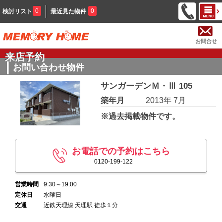
0
0
検討リスト
最近見た物件
お問合せ
来店予約
お問い合わせ物件
サンガーデンＭ・Ⅲ 105
築年月
2013年 7月
※過去掲載物件です。
お電話での予約はこちら
0120-199-122
営業時間
9:30～19:00
定休日
水曜日
交通
近鉄天理線 天理駅 徒歩１分