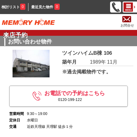
0
0
検討リスト
最近見た物件
お問合せ
来店予約
お問い合わせ物件
ツインハイムB棟 106
築年月
1989年 11月
※過去掲載物件です。
お電話での予約はこちら
0120-199-122
営業時間
9:30～19:00
定休日
水曜日
交通
近鉄天理線 天理駅 徒歩１分