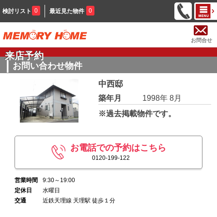
0
0
検討リスト
最近見た物件
お問合せ
来店予約
お問い合わせ物件
中西邸
築年月
1998年 8月
※過去掲載物件です。
お電話での予約はこちら
0120-199-122
営業時間
9:30～19:00
定休日
水曜日
交通
近鉄天理線 天理駅 徒歩１分