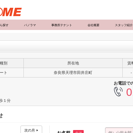
ら探す
パノラマ
事務所テナント
会社概要
スタッフ紹介
種別
所在地
賃
ート
奈良県天理市田井庄町
-
お電話で
0
徒歩１分
せ
お名前