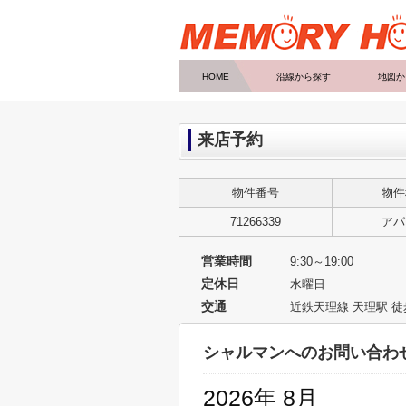
HOME
沿線から探す
地図か
来店予約
物件番号
物件
71266339
アパ
営業時間
9:30～19:00
定休日
水曜日
交通
近鉄天理線 天理駅 
シャルマンへのお問い合わ
2026年 8月