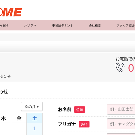
ら探す
パノラマ
事務所テナント
会社概要
スタッフ紹介
お電話で
0
徒歩１分
わせ
お名前
必須
木
金
土
フリガナ
必須
30
31
1