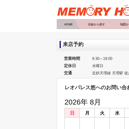
HOME
沿線から探す
地図か
来店予約
営業時間
9:30～19:00
定休日
水曜日
交通
近鉄天理線 天理駅 
レオパレス悠へのお問い合
2026年 8月
日
月
火
水
26
27
28
29