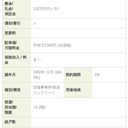
敷金/
礼金/
110万円/2ヶ月/-
保証金
償却/敷引
-/-
更新料
-
駐車場/
空有/13,500円 (非課税)
月額料金
保険加入 / 料
有 / -
金
1982年 12月 (築4
築年月
契約期間
2年
3年)
店舗事務所/鉄筋
種別/構造
用途地域
-
コンクリート
部屋/
所在階/
-/1-2階/-
階建
総戸数
-