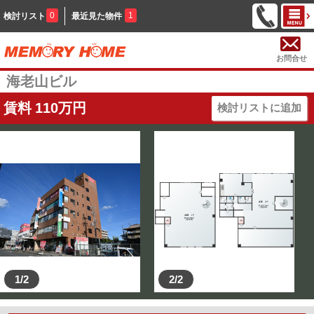
0
1
検討リスト
最近見た物件
お問合せ
海老山ビル
賃料
110
万円
検討リストに追加
1/2
2/2