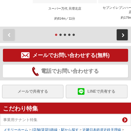
セブンイレブンハー
スーパー万代 天理北店
約179
約814m／11分
前
メールでお問い合わせする(無料)
電話でお問い合わせする
メールで共有する
LINEで共有する
こだわり特集
事業用テナント特集
メモリーホーム
>
(店舗(賃貸))路線・駅から探す
>
近畿日本鉄道近鉄天理線
>