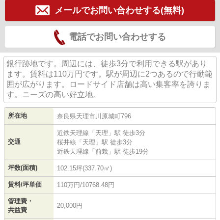
メールでお問い合わせする(無料)
電話でお問い合わせする
銀行跡地です。周辺には、徒歩3分で利用できる駅があり
ます。賃料は110万円です。駅が周辺に2つあるので行動範
囲が広がります。ロードサイド店舗は高い集客率を誇りま
す。ニーズの高い好立地。
所在地
奈良県
天理市
川原城町
796
近鉄天理線
「
天理
」駅 徒歩3分
交通
桜井線
「
天理
」駅 徒歩3分
近鉄天理線
「
前栽
」駅 徒歩19分
坪数(面積)
102.15坪(337.70㎡)
賃料/坪単価
110万円/10768.48円
管理費・
20,000円
共益費