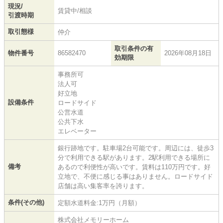
現況/
賃貸中/相談
引渡時期
取引態様
仲介
取引条件の有
物件番号
86582470
2026年08月18日
効期限
事務所可
法人可
好立地
設備条件
ロードサイド
公営水道
公共下水
エレベーター
銀行跡地です。駐車場2台可能です。周辺には、徒歩3
分で利用できる駅があります。2駅利用できる場所に
備考
あるので利便性が高いです。賃料は110万円です。好
立地で、不便に感じる事はありません。ロードサイド
店舗は高い集客率を誇ります。
条件(その他)
定額水道料金:1万円（月額）
株式会社メモリーホーム