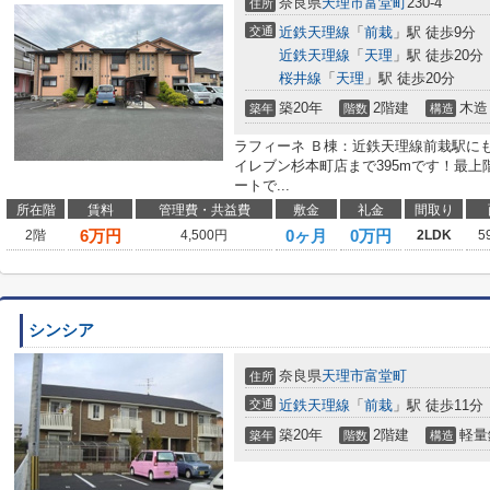
奈良県
天理市
富堂町
230-4
住所
交通
近鉄天理線
「
前栽
」駅 徒歩9分
近鉄天理線
「
天理
」駅 徒歩20分
桜井線
「
天理
」駅 徒歩20分
築20年
2階建
木造
築年
階数
構造
ラフィーネ Ｂ棟：近鉄天理線前栽駅に
イレブン杉本町店まで395mです！最
ートで...
所在階
賃料
管理費・共益費
敷金
礼金
間取り
6
万円
0ヶ月
0万円
2階
4,500円
2LDK
5
シンシア
奈良県
天理市
富堂町
住所
交通
近鉄天理線
「
前栽
」駅 徒歩11分
築20年
2階建
軽量
築年
階数
構造