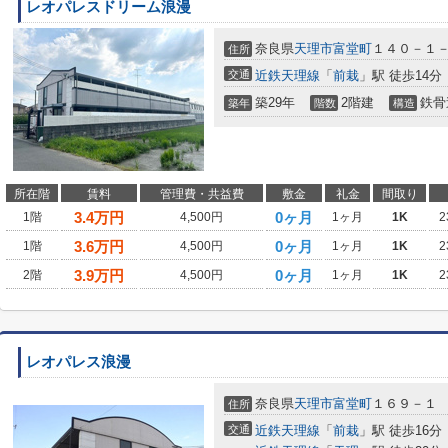
レオパレスドリーム浪漫
奈良県
天理市
富堂町
１４０－１
住所
交通
近鉄天理線
「
前栽
」駅 徒歩14分
築29年
2階建
鉄骨
築年
階数
構造
所在階
賃料
管理費・共益費
敷金
礼金
間取り
3.4
万円
0ヶ月
1階
4,500円
1ヶ月
1K
2
3.6
万円
0ヶ月
1階
4,500円
1ヶ月
1K
2
3.9
万円
0ヶ月
2階
4,500円
1ヶ月
1K
2
レオパレス浪漫
奈良県
天理市
富堂町
１６９－１
住所
交通
近鉄天理線
「
前栽
」駅 徒歩16分