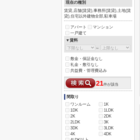
現在の種別
賃貸,店舗(賃貸),事務所(賃貸),土地(賃
貸),住宅以外建物全部,駐車場
アパート
マンション
一戸建て
▼賃料
～
敷金・保証金なし
礼金・敷引なし
共益費・管理費込み
21
件が該当
間取り
ワンルーム
1K
1DK
1LDK
2K
2DK
2LDK
3K
3DK
3LDK
4K
4DK
4LDK以上