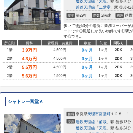
近鉄天理線
「
天理
」駅 徒歩20分
近鉄天理線
「
二階堂
」駅 徒歩42
築29年
2階建
鉄骨
築年
階数
構造
歩いて徒歩3分の場所に業務スーパーが
ートです◎風通しが良い物件です◎駅が
す◎でき...
所在階
賃料
管理費・共益費
敷金
礼金
間取り
3.9
万円
0ヶ月
1階
4,500円
1ヶ月
2DK
3
4.3
万円
0ヶ月
2階
4,500円
1ヶ月
2DK
3
5.5
万円
0ヶ月
2階
4,500円
1ヶ月
2DK
3
5.6
万円
0ヶ月
2階
4,500円
1ヶ月
2DK
3
シャトレー富堂Ａ
奈良県
天理市
富堂町
１２８－１
住所
交通
近鉄天理線
「
前栽
」駅 徒歩13分
近鉄天理線
「
天理
」駅 徒歩24分