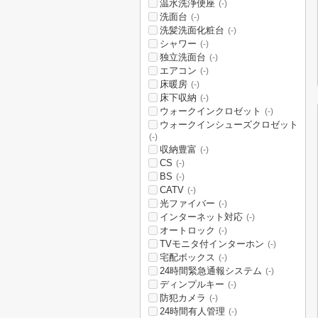
温水洗浄便座
(-)
洗面台
(-)
洗髪洗面化粧台
(-)
シャワー
(-)
独立洗面台
(-)
エアコン
(-)
床暖房
(-)
床下収納
(-)
ウォークインクロゼット
(-)
ウォークインシューズクロゼット
(-)
収納豊富
(-)
CS
(-)
BS
(-)
CATV
(-)
光ファイバー
(-)
インターネット対応
(-)
オートロック
(-)
TVモニタ付インターホン
(-)
宅配ボックス
(-)
24時間緊急通報システム
(-)
ディンプルキー
(-)
防犯カメラ
(-)
24時間有人管理
(-)