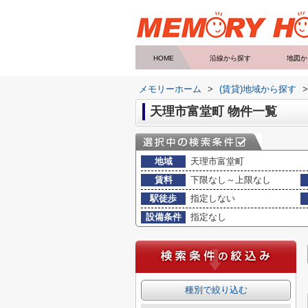
HOME
沿線から探す
地図か
メモリーホーム
>
(賃貸)地域から探す
>
天理市富堂町 物件一覧
地域
天理市富堂町
賃料
下限なし～上限なし
駅徒歩
指定しない
設備条件
指定なし
種別で絞り込む