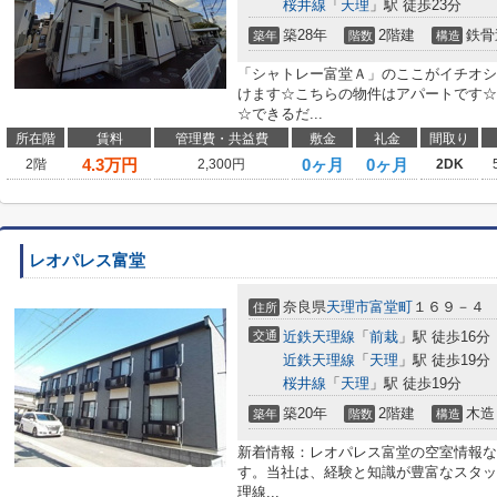
桜井線
「
天理
」駅 徒歩23分
築28年
2階建
鉄骨
築年
階数
構造
「シャトレー富堂Ａ」のここがイチオシ
けます☆こちらの物件はアパートです☆
☆できるだ...
所在階
賃料
管理費・共益費
敷金
礼金
間取り
4.3
万円
0ヶ月
0ヶ月
2階
2,300円
2DK
レオパレス富堂
奈良県
天理市
富堂町
１６９－４
住所
交通
近鉄天理線
「
前栽
」駅 徒歩16分
近鉄天理線
「
天理
」駅 徒歩19分
桜井線
「
天理
」駅 徒歩19分
築20年
2階建
木造
築年
階数
構造
新着情報：レオパレス富堂の空室情報な
す。当社は、経験と知識が豊富なスタッ
理線...