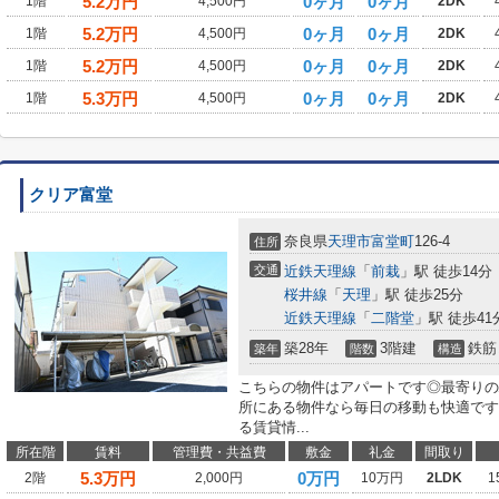
5.2
万円
0ヶ月
0ヶ月
1階
4,500円
2DK
5.2
万円
0ヶ月
0ヶ月
1階
4,500円
2DK
5.2
万円
0ヶ月
0ヶ月
1階
4,500円
2DK
5.3
万円
0ヶ月
0ヶ月
1階
4,500円
2DK
クリア富堂
奈良県
天理市
富堂町
126-4
住所
交通
近鉄天理線
「
前栽
」駅 徒歩14分
桜井線
「
天理
」駅 徒歩25分
近鉄天理線
「
二階堂
」駅 徒歩41
築28年
3階建
鉄筋
築年
階数
構造
こちらの物件はアパートです◎最寄りの
所にある物件なら毎日の移動も快適です
る賃貸情...
所在階
賃料
管理費・共益費
敷金
礼金
間取り
5.3
万円
0万円
2階
2,000円
10万円
2LDK
1