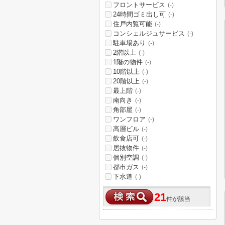
フロントサービス
(-)
24時間ゴミ出し可
(-)
住戸内覧可能
(-)
コンシェルジュサービス
(-)
駐車場あり
(-)
2階以上
(-)
1階の物件
(-)
10階以上
(-)
20階以上
(-)
最上階
(-)
南向き
(-)
角部屋
(-)
ワンフロア
(-)
高層ビル
(-)
飲食店可
(-)
居抜物件
(-)
個別空調
(-)
都市ガス
(-)
下水道
(-)
21
件が該当