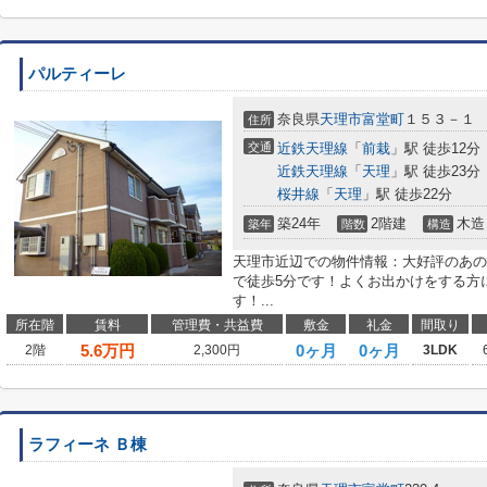
パルティーレ
奈良県
天理市
富堂町
１５３－１
住所
交通
近鉄天理線
「
前栽
」駅 徒歩12分
近鉄天理線
「
天理
」駅 徒歩23分
桜井線
「
天理
」駅 徒歩22分
築24年
2階建
木造
築年
階数
構造
天理市近辺での物件情報：大好評のあの
で徒歩5分です！よくお出かけをする方
す！...
所在階
賃料
管理費・共益費
敷金
礼金
間取り
5.6
万円
0ヶ月
0ヶ月
2階
2,300円
3LDK
ラフィーネ Ｂ棟