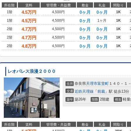
所在階
賃料
管理費・共益費
敷金
礼金
間取り
4.5
万円
0ヶ月
0ヶ月
1階
4,500円
1K
4.5
万円
0ヶ月
1階
4,500円
1ヶ月
1K
4.7
万円
0ヶ月
0ヶ月
2階
4,500円
1K
4.7
万円
0ヶ月
0ヶ月
2階
4,500円
1K
4.8
万円
0ヶ月
0ヶ月
2階
4,500円
1K
レオパレス浪漫２０００
奈良県
天理市
富堂町
１４０－１
住所
交通
近鉄天理線
「
前栽
」駅 徒歩13分
築26年
2階建
軽量
築年
階数
構造
所在階
賃料
管理費・共益費
敷金
礼金
間取り