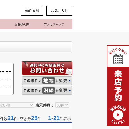
物件履歴
お気に入り
お客様の声
アクセスマップ
表示件数：
21
25
1-21
件数
件 空き数
件
件表示