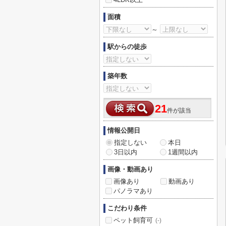
面積
～
駅からの徒歩
築年数
21
件が該当
情報公開日
指定しない
本日
3日以内
1週間以内
画像・動画あり
画像あり
動画あり
パノラマあり
こだわり条件
ペット飼育可
(-)