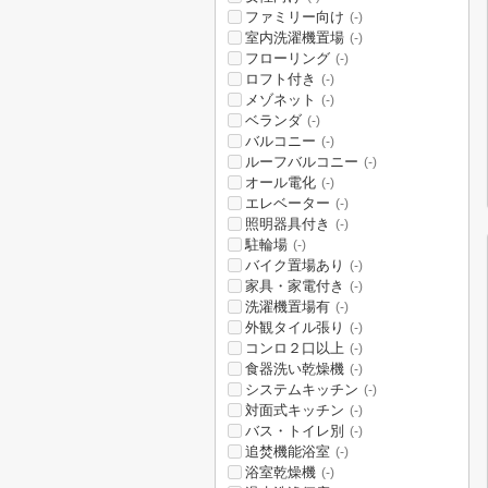
ファミリー向け
(-)
室内洗濯機置場
(-)
フローリング
(-)
ロフト付き
(-)
メゾネット
(-)
ベランダ
(-)
バルコニー
(-)
ルーフバルコニー
(-)
オール電化
(-)
エレベーター
(-)
照明器具付き
(-)
駐輪場
(-)
バイク置場あり
(-)
家具・家電付き
(-)
洗濯機置場有
(-)
外観タイル張り
(-)
コンロ２口以上
(-)
食器洗い乾燥機
(-)
システムキッチン
(-)
対面式キッチン
(-)
バス・トイレ別
(-)
追焚機能浴室
(-)
浴室乾燥機
(-)