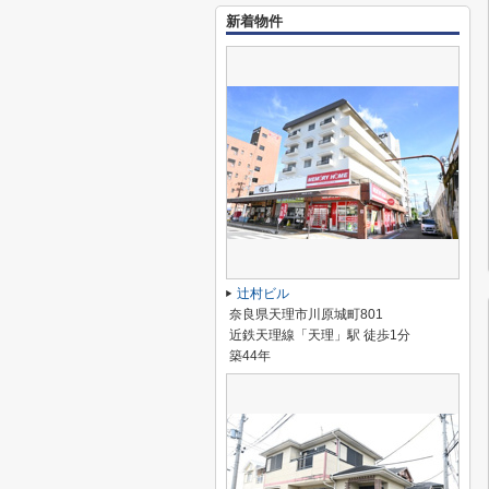
新着物件
辻村ビル
奈良県天理市川原城町801
近鉄天理線「天理」駅 徒歩1分
築44年