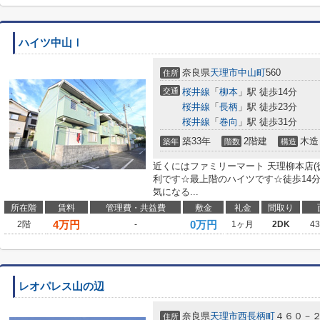
ハイツ中山Ⅰ
奈良県
天理市
中山町
560
住所
交通
桜井線
「
柳本
」駅 徒歩14分
桜井線
「
長柄
」駅 徒歩23分
桜井線
「
巻向
」駅 徒歩31分
築33年
2階建
木造
築年
階数
構造
近くにはファミリーマート 天理柳本店(
利です☆最上階のハイツです☆徒歩14
気になる...
所在階
賃料
管理費・共益費
敷金
礼金
間取り
4
万円
0万円
2階
-
1ヶ月
2DK
4
レオパレス山の辺
奈良県
天理市
西長柄町
４６０－
住所