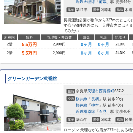
近鉄天理線
「
前栽
」駅 徒歩44分
築21年
3階建
木造
築年
階数
構造
長柄運動公園が物件から327mのとこ
す◎当物件以外にも、天理市内にはさま
てみたい...
所在階
賃料
管理費・共益費
敷金
礼金
間取り
5.5
万円
0ヶ月
0ヶ月
2階
2,900円
2LDK
5.5
万円
0ヶ月
0ヶ月
2階
2,900円
2LDK
グリーンガーデン弐番館
奈良県
天理市
西長柄町
637-2
住所
交通
桜井線
「
長柄
」駅 徒歩20分
桜井線
「
柳本
」駅 徒歩40分
近鉄橿原線
「
石見
」駅 徒歩40分
築25年
2階建
軽量
築年
階数
構造
ローソン 天理ながら店が277mにある