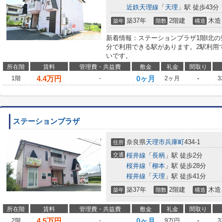
近鉄天理線
「
天理
」駅 徒歩43分
築37年
2階建
木造
築年
階数
構造
新着情報：ステーションプラザ1階l北
分で利用できる駅があります。2駅利用
いです。
所在階
賃料
管理費・共益費
敷金
礼金
間取り
4.4
万円
0ヶ月
1階
-
2ヶ月
-
3
ステーションプラザ
奈良県
天理市
兵庫町
434-1
住所
交通
桜井線
「
長柄
」駅 徒歩2分
桜井線
「
柳本
」駅 徒歩28分
桜井線
「
天理
」駅 徒歩41分
築37年
2階建
木造
築年
階数
構造
所在階
賃料
管理費・共益費
敷金
礼金
間取り
4.5
万円
0ヶ月
2階
-
9万円
-
3