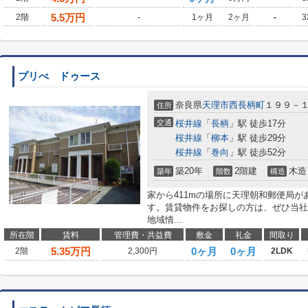
5.5
万円
2階
-
1ヶ月
2ヶ月
-
3
プリべ ドゥース
奈良県
天理市
西長柄町
１９９－
住所
交通
桜井線
「
長柄
」駅 徒歩17分
桜井線
「
柳本
」駅 徒歩29分
桜井線
「
巻向
」駅 徒歩52分
築20年
2階建
木造
築年
階数
構造
家から411mの場所に天理朝和郵便局
す。賃貸物件をお探しの方は、ぜひ当社
地域情...
所在階
賃料
管理費・共益費
敷金
礼金
間取り
5.35
万円
0ヶ月
0ヶ月
2階
2,300円
2LDK