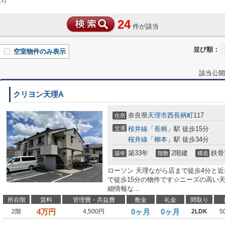
24
件が該当
並び順：
空室物件のみ表示
該当公開
クリヨン天理A
奈良県
天理市
西長柄町
117
住所
交通
桜井線
「
長柄
」駅 徒歩15分
桜井線
「
柳本
」駅 徒歩34分
築33年
2階建
鉄骨
築年
階数
構造
ローソン 天理ながら店まで徒歩4分と
で徒歩15分の物件です☆ニーズの高い
細情報な...
所在階
賃料
管理費・共益費
敷金
礼金
間取り
4
万円
0ヶ月
0ヶ月
2階
4,500円
2LDK
5