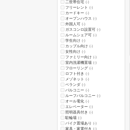
二世帯住宅
(-)
フリーレント
(-)
カードキー
(-)
オープンハウス
(-)
外国人可
(-)
ガスコンロ設置可
(-)
ルームシェア可
(-)
学生向け
(-)
カップル向け
(-)
女性向け
(-)
ファミリー向け
(-)
室内洗濯機置場
(-)
フローリング
(-)
ロフト付き
(-)
メゾネット
(-)
ベランダ
(-)
バルコニー
(-)
ルーフバルコニー
(-)
オール電化
(-)
エレベーター
(-)
照明器具付き
(-)
駐輪場
(-)
バイク置場あり
(-)
家具・家電付き
(-)