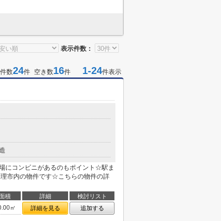
表示件数：
24
16
1-24
件数
件 空き数
件
件表示
造
近場にコンビニがあるのもポイント☆駅ま
天理市内の物件です☆こちらの物件の詳
面積
詳細
検討リスト
0.00㎡
詳細を見る
追加する