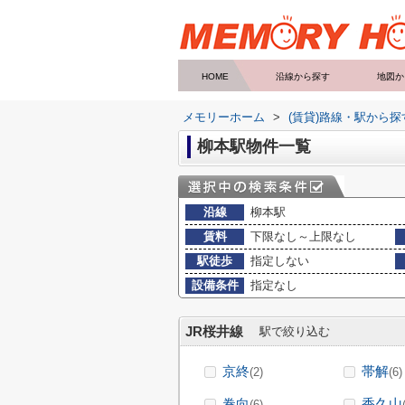
HOME
沿線から探す
地図か
メモリーホーム
>
(賃貸)路線・駅から探
柳本駅物件一覧
沿線
柳本駅
賃料
下限なし～上限なし
駅徒歩
指定しない
設備条件
指定なし
JR桜井線
駅で絞り込む
京終
帯解
(2)
(6)
巻向
香久山
(6)