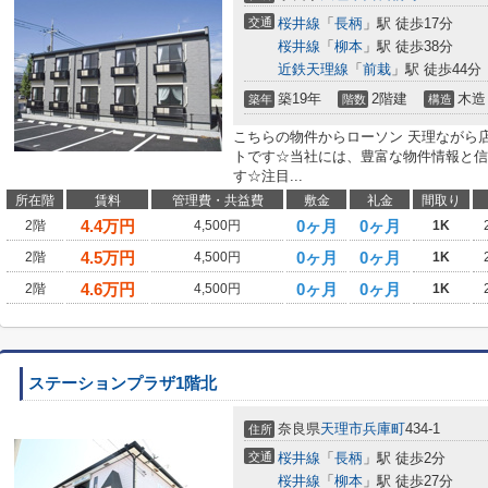
交通
桜井線
「
長柄
」駅 徒歩17分
桜井線
「
柳本
」駅 徒歩38分
近鉄天理線
「
前栽
」駅 徒歩44分
築19年
2階建
木造
築年
階数
構造
こちらの物件からローソン 天理ながら
トです☆当社には、豊富な物件情報と信
す☆注目...
所在階
賃料
管理費・共益費
敷金
礼金
間取り
4.4
万円
0ヶ月
0ヶ月
2階
4,500円
1K
4.5
万円
0ヶ月
0ヶ月
2階
4,500円
1K
4.6
万円
0ヶ月
0ヶ月
2階
4,500円
1K
ステーションプラザ1階北
奈良県
天理市
兵庫町
434-1
住所
交通
桜井線
「
長柄
」駅 徒歩2分
桜井線
「
柳本
」駅 徒歩27分