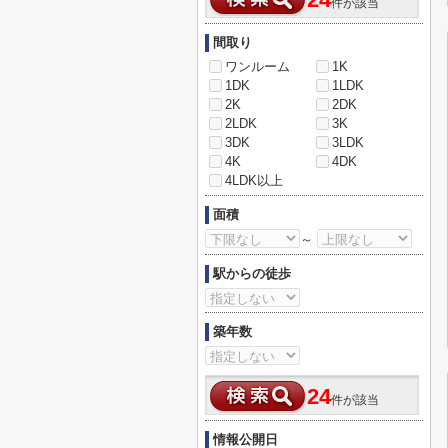
24
件が該当
間取り
ワンルーム
1K
1DK
1LDK
2K
2DK
2LDK
3K
3DK
3LDK
4K
4DK
4LDK以上
面積
～
駅からの徒歩
築年数
24
件が該当
情報公開日