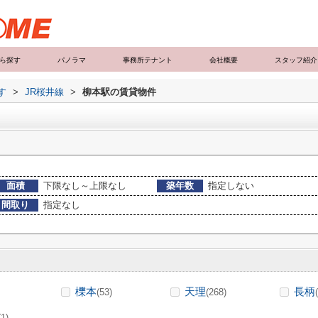
ら探す
パノラマ
事務所テナント
会社概要
スタッフ紹介
す
>
JR桜井線
>
柳本駅の賃貸物件
面積
下限なし～上限なし
築年数
指定しない
間取り
指定なし
櫟本
天理
長柄
(53)
(268)
(1)