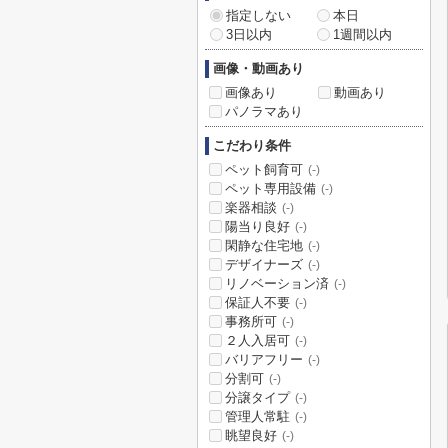
指定しない
本日
3日以内
1週間以内
画像・動画あり
画像あり
動画あり
パノラマあり
こだわり条件
ペット飼育可
(-)
ペット専用設備
(-)
楽器相談
(-)
陽当り良好
(-)
閑静な住宅地
(-)
デザイナーズ
(-)
リノベーション済
(-)
保証人不要
(-)
事務所可
(-)
２人入居可
(-)
バリアフリー
(-)
分割可
(-)
分譲タイプ
(-)
管理人常駐
(-)
眺望良好
(-)