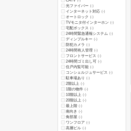
CATV
(-)
光ファイバー
(-)
インターネット対応
(-)
オートロック
(-)
TVモニタ付インターホン
(-)
宅配ボックス
(-)
24時間緊急通報システム
(-)
ディンプルキー
(-)
防犯カメラ
(-)
24時間有人管理
(-)
フロントサービス
(-)
24時間ゴミ出し可
(-)
住戸内覧可能
(-)
コンシェルジュサービス
(-)
駐車場あり
(-)
2階以上
(-)
1階の物件
(-)
10階以上
(-)
20階以上
(-)
最上階
(-)
南向き
(-)
角部屋
(-)
ワンフロア
(-)
高層ビル
(-)