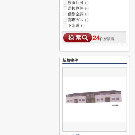
飲食店可
(-)
居抜物件
(-)
個別空調
(-)
都市ガス
(-)
下水道
(-)
24
件が該当
新着物件