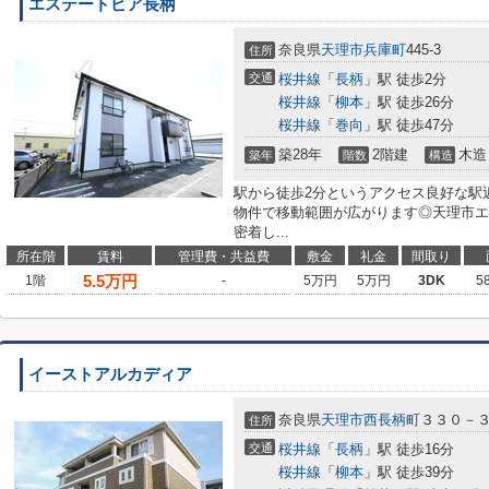
エステートピア長柄
奈良県
天理市
兵庫町
445-3
住所
交通
桜井線
「
長柄
」駅 徒歩2分
桜井線
「
柳本
」駅 徒歩26分
桜井線
「
巻向
」駅 徒歩47分
築28年
2階建
木造
築年
階数
構造
駅から徒歩2分というアクセス良好な駅
物件で移動範囲が広がります◎天理市エ
密着し...
所在階
賃料
管理費・共益費
敷金
礼金
間取り
5.5
万円
1階
-
5万円
5万円
3DK
5
イーストアルカディア
奈良県
天理市
西長柄町
３３０－
住所
交通
桜井線
「
長柄
」駅 徒歩16分
桜井線
「
柳本
」駅 徒歩39分