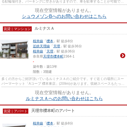
る駐輪場付き。パーキングに空きがありますので、車を駐車することが可能で
す。快適な暮らしを守るTVインタ...
現在空室情報がありません。
シュウメゾンBへのお問い合わせはこちら
ルミナスＡ
賃貸｜マンション
桜井線
「
櫟本
」駅 徒歩8分
近鉄天理線
「
天理
」駅 徒歩36分
桜井線
「
天理
」駅 徒歩36分
奈良県
天理市
櫟本町
2364-1
-
築年数：築13年
階数：3階建
多くの方からご好評頂いているルミナスＡのご紹介です。すぐ近くの場所にスー
パーマーケット「Aコープ 櫟本東店」(209m)があります。収納スペースもたっぷ
りとれるシステムキッチンの...
現在空室情報がありません。
ルミナスＡへのお問い合わせはこちら
天理市櫟本町のアパート
賃貸｜アパート
桜井線
「
櫟本
」駅 徒歩8分