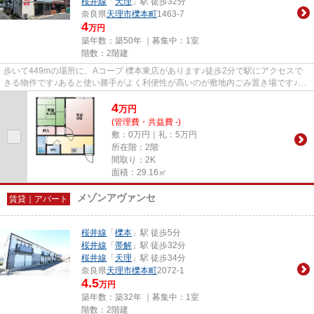
桜井線
「
天理
」駅 徒歩32分
奈良県
天理市
櫟本町
1463-7
4
万円
築年数：築50年 ｜募集中：
1室
階数：2階建
歩いて449mの場所に、Aコープ 櫟本東店があります♪徒歩2分で駅にアクセスで
きる物件です♪あると使い勝手がよく利便性が高いのが敷地内ごみ置き場です♪こ
ちらの物件はアパートです♪でき...
4
万
円
(管理費・共益費 -)
敷：0万円｜礼：5万円
所在階：2階
間取り：2K
面積：29.16㎡
メゾンアヴァンセ
賃貸｜アパート
桜井線
「
櫟本
」駅 徒歩5分
桜井線
「
帯解
」駅 徒歩32分
桜井線
「
天理
」駅 徒歩34分
奈良県
天理市
櫟本町
2072-1
4.5
万円
築年数：築32年 ｜募集中：
1室
階数：2階建