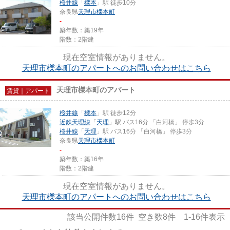
桜井線
「
櫟本
」駅 徒歩10分
奈良県
天理市
櫟本町
-
築年数：築19年
階数：2階建
現在空室情報がありません。
天理市櫟本町のアパートへのお問い合わせはこちら
天理市櫟本町のアパート
賃貸｜アパート
桜井線
「
櫟本
」駅 徒歩12分
近鉄天理線
「
天理
」駅 バス16分 「白河橋」 停歩3分
桜井線
「
天理
」駅 バス16分 「白河橋」 停歩3分
奈良県
天理市
櫟本町
-
築年数：築16年
階数：2階建
現在空室情報がありません。
天理市櫟本町のアパートへのお問い合わせはこちら
該当公開件数
16
件 空き数
8
件
1-16
件表示