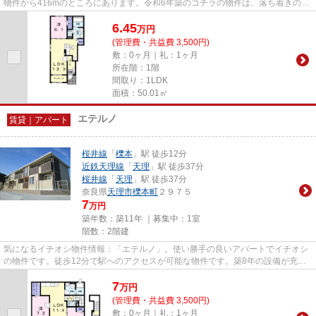
物件から416mのところにあります。令和6年築のコチラの物件は、落ち着きのあ
る室内が魅力的です。あると使...
6.45
万
円
(管理費・共益費 3,500円)
敷：0ヶ月｜礼：1ヶ月
所在階：1階
間取り：1LDK
面積：50.01㎡
エテルノ
賃貸｜アパート
桜井線
「
櫟本
」駅 徒歩12分
近鉄天理線
「
天理
」駅 徒歩37分
桜井線
「
天理
」駅 徒歩37分
奈良県
天理市
櫟本町
２９７５
7
万円
築年数：築11年 ｜募集中：
1室
階数：2階建
気になるイチオシ物件情報：「エテルノ」。使い勝手の良いアパートでイチオシ
の物件です。徒歩12分で駅へのアクセスが可能な物件です。築8年の設備が充実
した物件となっています。お客...
7
万
円
(管理費・共益費 3,500円)
敷：0ヶ月｜礼：1ヶ月