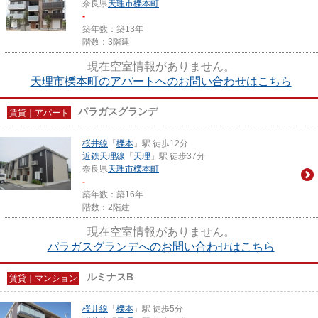
奈良県
天理市
櫟本町
-
築年数：築13年
階数：3階建
現在空室情報がありません。
天理市櫟本町のアパートへのお問い合わせはこちら
パラガスグランデ
賃貸｜アパート
桜井線
「
櫟本
」駅 徒歩12分
近鉄天理線
「
天理
」駅 徒歩37分
奈良県
天理市
櫟本町
-
築年数：築16年
階数：2階建
現在空室情報がありません。
パラガスグランデへのお問い合わせはこちら
ルミナスB
賃貸｜マンション
桜井線
「
櫟本
」駅 徒歩5分