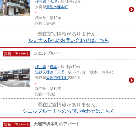
桜井線
「
天理
」駅 徒歩32分
奈良県
天理市
櫟本町
-
築年数：築13年
階数：3階建
現在空室情報がありません。
ルミナスBへのお問い合わせはこちら
シエルブルーⅠ
賃貸｜アパート
桜井線
「
櫟本
」駅 徒歩10分
近鉄天理線
「
天理
」駅 バス7分 「櫟本」 停歩4分
奈良県
天理市
櫟本町
2350-3
-
築年数：築10年
階数：2階建
現在空室情報がありません。
シエルブルーⅠへのお問い合わせはこちら
天理市櫟本町のアパート
賃貸｜アパート