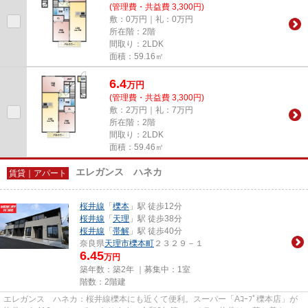
(管理費・共益費 3,300円)
敷：0万円｜礼：0万円
所在階：2階
間取り：2LDK
面積：59.16㎡
6.4
万
円
(管理費・共益費 3,300円)
敷：2万円｜礼：7万円
所在階：2階
間取り：2LDK
面積：59.46㎡
エレガンス ハネカ
賃貸｜アパート
桜井線
「
櫟本
」駅 徒歩12分
桜井線
「
天理
」駅 徒歩38分
桜井線
「
帯解
」駅 徒歩40分
奈良県
天理市
櫟本町
２３２９－１
6.45
万円
築年数：築2年 ｜募集中：
1室
階数：2階建
エレガンス ハネカ：桜井線櫟本にも近くて便利。スーパー「Aｺｰﾌﾟ櫟本店」が