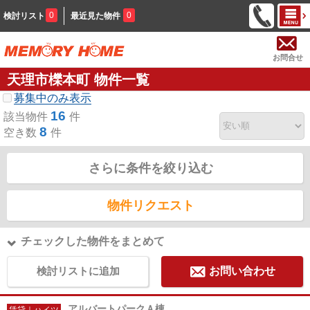
0
0
検討リスト
最近見た物件
お問合せ
天理市櫟本町 物件一覧
募集中のみ表示
16
該当物件
件
8
空き数
件
さらに条件を絞り込む
物件リクエスト
チェックした物件をまとめて
検討リストに追加
お問い合わせ
アルバートパークＡ棟
賃貸｜ハイツ