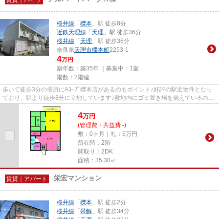
桜井線
「
櫟本
」駅 徒歩8分
近鉄天理線
「
天理
」駅 徒歩36分
桜井線
「
天理
」駅 徒歩36分
奈良県
天理市
櫟本町
2253-1
4
万円
築年数：築35年 ｜募集中：
1室
階数：2階建
歩いて徒歩3分の場所にAｺｰﾌﾟ櫟本店があるのもポイント♪好評の駅近物件となっ
ており、駅より徒歩8分に立地しています♪敷地内にゴミ置き場を備えているので
敷地外に出る必要が無く、短時...
4
万
円
(管理費・共益費 -)
敷：0ヶ月｜礼：5万円
所在階：2階
間取り：2DK
面積：35.30㎡
栄宏マンション
賃貸｜アパート
桜井線
「
櫟本
」駅 徒歩2分
桜井線
「
帯解
」駅 徒歩34分