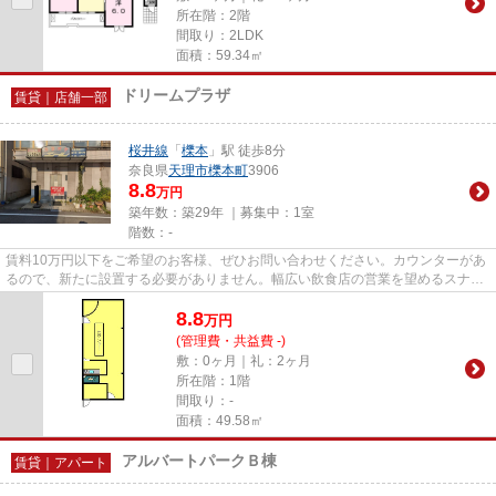
所在階：2階
間取り：2LDK
面積：59.34㎡
ドリームプラザ
賃貸｜店舗一部
桜井線
「
櫟本
」駅 徒歩8分
奈良県
天理市
櫟本町
3906
8.8
万円
築年数：築29年 ｜募集中：
1室
階数：-
賃料10万円以下をご希望のお客様、ぜひお問い合わせください。カウンターがあ
るので、新たに設置する必要がありません。幅広い飲食店の営業を望めるスナッ
ク・バー向けのおすすめ賃貸...
8.8
万
円
(管理費・共益費 -)
敷：0ヶ月｜礼：2ヶ月
所在階：1階
間取り：-
面積：49.58㎡
アルバートパークＢ棟
賃貸｜アパート