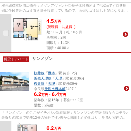
桜井線櫟本駅周辺物件：メゾンアヴァンセ◎鹿子木診療所まで452mです◎共用
部に住民専用のゴミ置き場を設置しているので、面倒なゴミ出しも楽になります
◎こちらの物件はアパートです◎天...
4.5
万
円
(管理費・共益費 -)
敷：0ヶ月｜礼：0ヶ月
所在階：2階
間取り：1LDK
面積：40.00㎡
サンメゾン
賃貸｜アパート
桜井線
「
櫟本
」駅 徒歩12分
近鉄天理線
「
天理
」駅 徒歩36分
桜井線
「
天理
」駅 徒歩36分
奈良県
天理市
櫟本町
2497-1
6.2
6.4
万円～
万円
築年数：築15年 ｜募集中：
2室
階数：2階建
「サンメゾン」のここがイチオシ♪新着情報：サンメゾンの空室情報ならコチラ♪
最寄りの駅まで徒歩12分の物件です♪暖かな陽射しが心地よい、明るい室内の物
件です♪天理市にある賃貸情報...
6.2
万
円