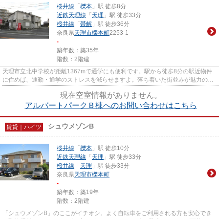
桜井線
「
櫟本
」駅 徒歩8分
近鉄天理線
「
天理
」駅 徒歩33分
桜井線
「
帯解
」駅 徒歩36分
奈良県
天理市
櫟本町
2253-1
-
築年数：築35年
階数：2階建
天理市立北中学校が距離1367mで通学にも便利です。駅から徒歩8分の駅近物件
に住めば、通勤・通学のストレスを減らせますよ。落ち着いた街並みが魅力のア
パートはこちらです。上階から...
現在空室情報がありません。
アルバートパークＢ棟へのお問い合わせはこちら
シュウメゾンB
賃貸｜ハイツ
桜井線
「
櫟本
」駅 徒歩10分
近鉄天理線
「
天理
」駅 徒歩33分
桜井線
「
天理
」駅 徒歩33分
奈良県
天理市
櫟本町
-
築年数：築19年
階数：2階建
「シュウメゾンB」のここがイチオシ。よく自転車をご利用される方も安心でき