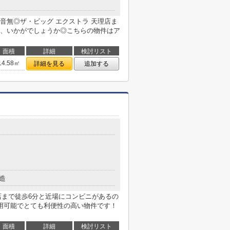
音無◎ザ・ビッグ エクストラ 天理店ま
件、いかがでしょうか◎こちらの物件はア
面積
詳細
検討リスト
14.58㎡
詳細を見る
追加する
造
店まで徒歩6分と近場にコンビニがあるの
用可能でとても利便性の高い物件です！
面積
詳細
検討リスト