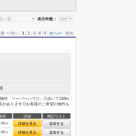
表示件数：
表示
<<前へ
1
2
3
4
5
次へ>>
最初
造
物件「ペーパーハウス」◎歩いて248m
理店があります◎お客様のご希望の物件を
面積
詳細
検討リスト
2.96㎡
詳細を見る
追加する
2.96㎡
詳細を見る
追加する