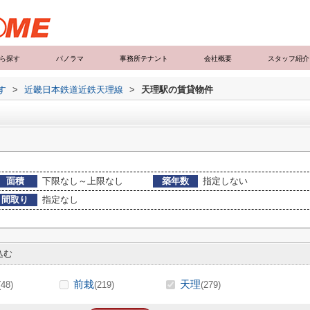
ら探す
パノラマ
事務所テナント
会社概要
スタッフ紹介
す
>
近畿日本鉄道近鉄天理線
>
天理駅の賃貸物件
面積
下限なし～上限なし
築年数
指定しない
間取り
指定なし
込む
前栽
天理
(48)
(219)
(279)