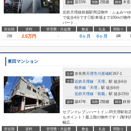
築33年
2階建
木造
築年
階数
構造
近鉄天理線前栽駅周辺物件：ふぁみーゆ
で徒歩4分です◎駐車場まで100mの物
パート...
所在階
賃料
管理費・共益費
敷金
礼金
間取り
2.5
万円
0ヶ月
0ヶ月
2階
-
1R
東田マンション
奈良県
天理市
川原城町
267-1
住所
交通
近鉄天理線
「
天理
」駅 徒歩6分
桜井線
「
天理
」駅 徒歩6分
近鉄天理線
「
前栽
」駅 徒歩23分
築47年
2階建
鉄骨
築年
階数
構造
セブンイレブンハートインJR天理駅前
もポイント！最上階の物件です！2駅利
幅広...
所在階
賃料
管理費・共益費
敷金
礼金
間取り