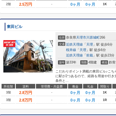
2.5
万円
0ヶ月
0ヶ月
2階
-
1K
東田ビル
奈良県
天理市
川原城町
266
住所
交通
近鉄天理線
「
天理
」駅 徒歩6分
桜井線
「
天理
」駅 徒歩6分
近鉄天理線
「
前栽
」駅 徒歩23分
築33年
4階建
鉄骨
築年
階数
構造
こだわりポイント満載の東田ビル♪こち
に駅が2つあるので、経路を用途や行き
条件と...
所在階
賃料
管理費・共益費
敷金
礼金
間取り
2.8
万円
0ヶ月
0ヶ月
3階
-
1K
2.8
万円
0ヶ月
0ヶ月
3階
-
1R