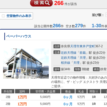
266
件が該当
並び順：
空室物件のみ表示
266
279
1-30
該当公開件数
件 空き数
件
件
ペーパーハウス
奈良県
天理市
東井戸堂町
367-2
住所
交通
近鉄天理線
「
前栽
」駅 徒歩22分
近鉄天理線
「
天理
」駅 徒歩23分
桜井線
「
天理
」駅 徒歩23分
築34年
3階建
鉄骨
築年
階数
構造
天理市近辺での物件情報：大好評のあの
の場所に、ザ・ビッグ エクストラ 天
ご提供...
所在階
賃料
管理費・共益費
敷金
礼金
間取り
1
万円
0ヶ月
2階
5,000円
5万円
1R
1
1
万円
0ヶ月
2階
5,000円
5万円
1R
1