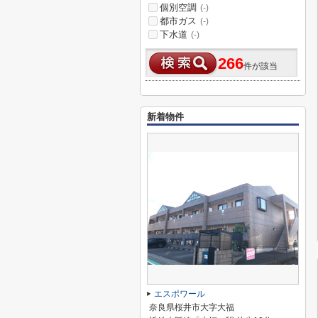
個別空調
(-)
都市ガス
(-)
下水道
(-)
266
件が該当
新着物件
エスポワール
奈良県桜井市大字大福