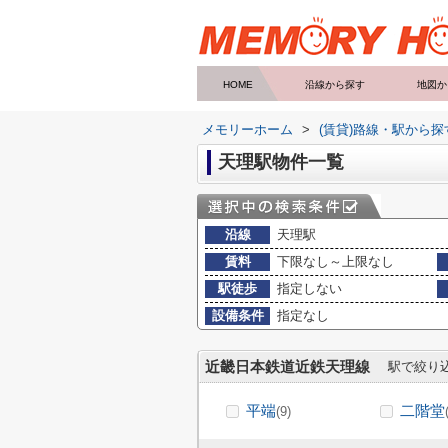
HOME
沿線から探す
地図か
メモリーホーム
>
(賃貸)路線・駅から探
天理駅物件一覧
沿線
天理駅
賃料
下限なし～上限なし
駅徒歩
指定しない
設備条件
指定なし
近畿日本鉄道近鉄天理線
駅で絞り
平端
二階堂
(9)