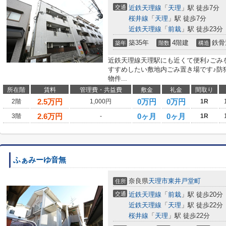
交通
近鉄天理線
「
天理
」駅 徒歩7分
桜井線
「
天理
」駅 徒歩7分
近鉄天理線
「
前栽
」駅 徒歩23分
築35年
4階建
鉄骨
築年
階数
構造
近鉄天理線天理駅にも近くて便利♪ごみ
すすめしたい敷地内ごみ置き場です♪防
物件...
所在階
賃料
管理費・共益費
敷金
礼金
間取り
2.5
万円
0万円
0万円
2階
1,000円
1R
2.6
万円
0ヶ月
0ヶ月
3階
-
1R
ふぁみーゆ音無
奈良県
天理市
東井戸堂町
住所
交通
近鉄天理線
「
前栽
」駅 徒歩20分
近鉄天理線
「
天理
」駅 徒歩22分
桜井線
「
天理
」駅 徒歩22分