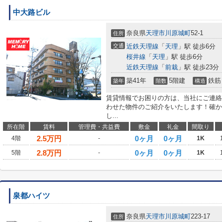
中大路ビル
奈良県
天理市
川原城町
52-1
住所
交通
近鉄天理線
「
天理
」駅 徒歩6分
桜井線
「
天理
」駅 徒歩6分
近鉄天理線
「
前栽
」駅 徒歩23分
築41年
5階建
鉄筋
築年
階数
構造
賃貸情報でお困りの方は、当社にご連絡
わせた物件のご紹介をいたします！確か
し...
所在階
賃料
管理費・共益費
敷金
礼金
間取り
2.5
万円
0ヶ月
0ヶ月
4階
-
1K
2.8
万円
0ヶ月
0ヶ月
5階
-
1K
泉都ハイツ
奈良県
天理市
川原城町
223-17
住所