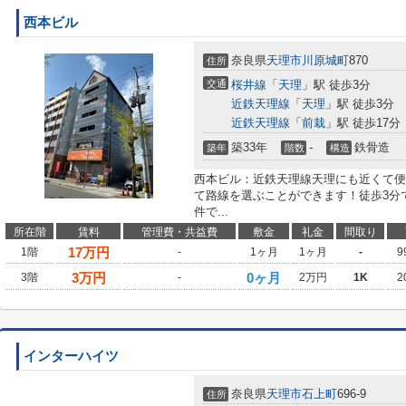
西本ビル
奈良県
天理市
川原城町
870
住所
交通
桜井線
「
天理
」駅 徒歩3分
近鉄天理線
「
天理
」駅 徒歩3分
近鉄天理線
「
前栽
」駅 徒歩17分
築33年
-
鉄骨造
築年
階数
構造
西本ビル：近鉄天理線天理にも近くて便
て路線を選ぶことができます！徒歩3分
件で...
所在階
賃料
管理費・共益費
敷金
礼金
間取り
17
万円
1階
-
1ヶ月
1ヶ月
-
9
3
万円
0ヶ月
3階
-
2万円
1K
2
インターハイツ
奈良県
天理市
石上町
696-9
住所