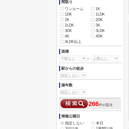
間取り
ワンルーム
1K
1DK
1LDK
2K
2DK
2LDK
3K
3DK
3LDK
4K
4DK
4LDK以上
面積
～
駅からの徒歩
築年数
266
件が該当
情報公開日
指定しない
本日
3日以内
1週間以内