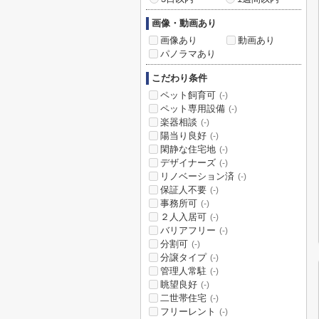
画像・動画あり
画像あり
動画あり
パノラマあり
こだわり条件
ペット飼育可
(-)
ペット専用設備
(-)
楽器相談
(-)
陽当り良好
(-)
閑静な住宅地
(-)
デザイナーズ
(-)
リノベーション済
(-)
保証人不要
(-)
事務所可
(-)
２人入居可
(-)
バリアフリー
(-)
分割可
(-)
分譲タイプ
(-)
管理人常駐
(-)
眺望良好
(-)
二世帯住宅
(-)
フリーレント
(-)