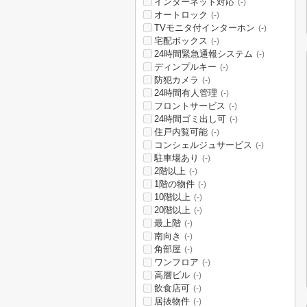
インターネット対応
(-)
オートロック
(-)
TVモニタ付インターホン
(-)
宅配ボックス
(-)
24時間緊急通報システム
(-)
ディンプルキー
(-)
防犯カメラ
(-)
24時間有人管理
(-)
フロントサービス
(-)
24時間ゴミ出し可
(-)
住戸内覧可能
(-)
コンシェルジュサービス
(-)
駐車場あり
(-)
2階以上
(-)
1階の物件
(-)
10階以上
(-)
20階以上
(-)
最上階
(-)
南向き
(-)
角部屋
(-)
ワンフロア
(-)
高層ビル
(-)
飲食店可
(-)
居抜物件
(-)