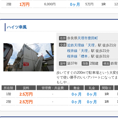
1
万円
0ヶ月
2階
6,000円
5万円
1R
1
ハイツ幸風
奈良県
天理市
豊田町
住所
交通
近鉄天理線
「
天理
」駅 徒歩21分
桜井線
「
天理
」駅 徒歩21分
桜井線
「
櫟本
」駅 徒歩31分
築37年
2階建
鉄骨
築年
階数
構造
歩いてすぐの200mで駐車場という大
りで使い勝手のいいアパートになってま
もしや...
所在階
賃料
管理費・共益費
敷金
礼金
間取り
2.5
万円
0ヶ月
0ヶ月
1階
-
1R
2.5
万円
0ヶ月
0ヶ月
2階
-
1R