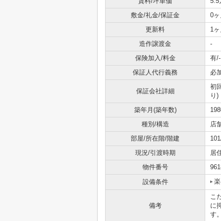
賃料/坪単価
5.
敷金/礼金/保証金
0ヶ
更新料
1ヶ
造作譲渡金
-
保険加入/料金
有/-
保証人代行義務
必
初
保証会社詳細
り)
築年月(築年数)
19
種別/構造
店
部屋/所在階/階建
10
現況/引渡時期
居
物件番号
961
楽
設備条件
こ
備考
に
す