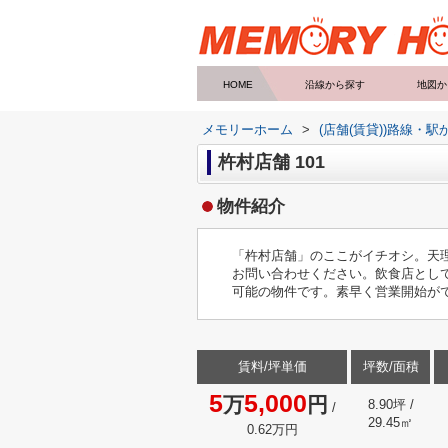
HOME
沿線から探す
地図か
メモリーホーム
>
(店舗(賃貸))路線・駅
杵村店舗 101
物件紹介
「杵村店舗」のここがイチオシ。天理
お問い合わせください。飲食店とし
可能の物件です。素早く営業開始が
賃料/坪単価
坪数/面積
5
5,000
万
円
8.90坪 /
/
29.45㎡
0.62万円