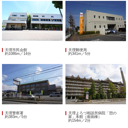
天理市民会館
天理郵便局
約1086m／14分
約341m／5分
天理警察署
天理よろづ相談所病院「憩の
約383m／5分
家」本館（南病棟）
約154m／2分