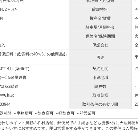
5万円/0.62万円
管理費・共益費
-
月/2ヶ月/-
償却/敷引
-/
月
権利金/雑費
-/
駐車場/月額料金
無
保険名/保険期間
加入
保証会社
回保証料：総賃料の40％(その他商品あ
向き
80年 4月 (築46年)
契約期間
2
舗一部/軽量鉄骨
用途地域
-
1/1階/2階建
総戸数
-
住中/相談
取引態様
83944
取引条件の有効期限
2
器相談
事務所可
飲食店可
軽飲食可
即営業可
だわりポイント満載の杵村店舗。郵便局での手続きなども徒歩5分に天理郵便局
抑えたい方におすすめです。即日営業をする事ができます。この物件は入居時
。