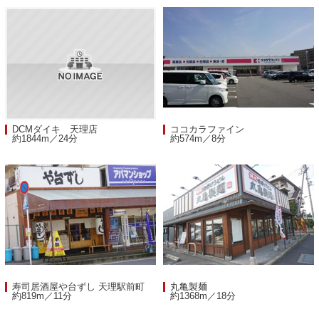
DCMダイキ 天理店
ココカラファイン
約1844m／24分
約574m／8分
寿司居酒屋や台ずし 天理駅前町
丸亀製麺
約819m／11分
約1368m／18分