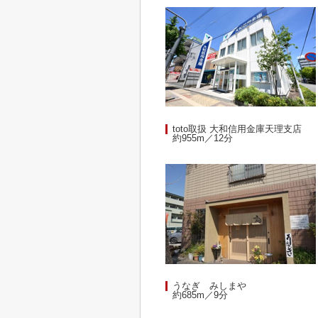
toto取扱 大和信用金庫天理支店
約955m／12分
うなぎ みしまや
約685m／9分