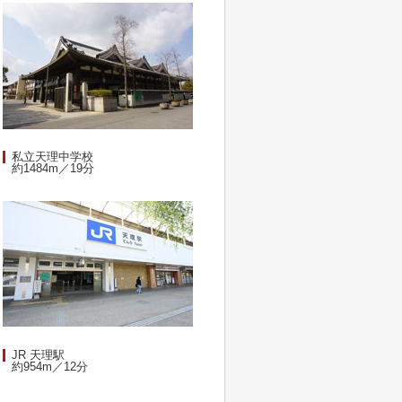
私立天理中学校
約1484m／19分
JR 天理駅
約954m／12分