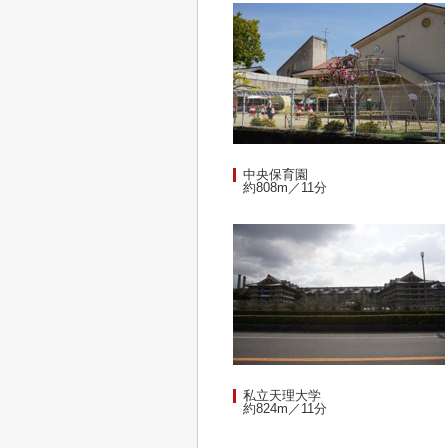
中央保育園
約808m／11分
私立天理大学
約824m／11分