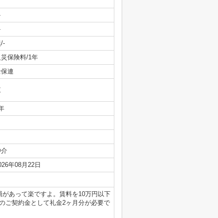
-
-
/-
火災保険料/1年
全保連
東
年
仲介
026年08月22日
があって楽ですよ。賃料を10万円以下
のご契約金として礼金2ヶ月分が必要で