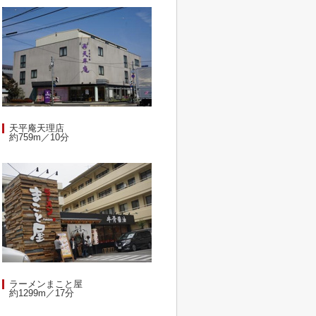
天平庵天理店
約759m／10分
ラーメンまこと屋
約1299m／17分