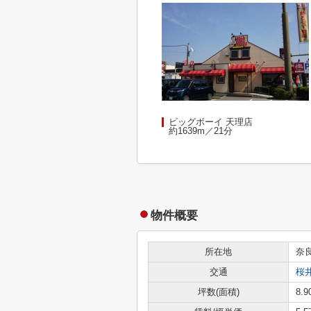
ビッグボーイ 天理店
約1639m／21分
物件概要
所在地
奈
交通
桜
坪数(面積)
8.9