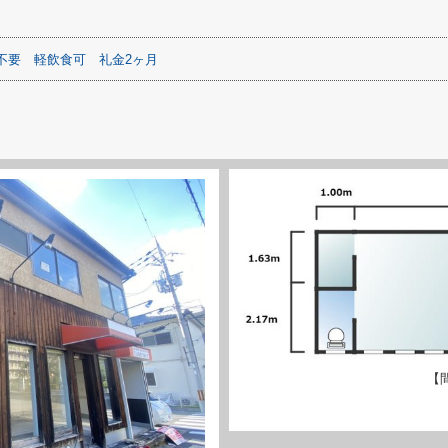
不要
軽飲食可
礼金2ヶ月
【