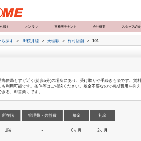
ら探す
パノラマ
事務所テナント
会社概要
スタッフ紹介
から探す
>
JR桜井線
>
天理駅
>
杵村店舗
>
101
郵便局もすぐ近く(徒歩5分)の場所にあり、受け取りや手続きも楽です。賃料
ても利用可能です。条件等はご相談ください。敷金不要なので初期費用を抑え
できる、即営業可です。
所在階
管理費・共益費
敷金
礼金
1階
-
0ヶ月
2ヶ月