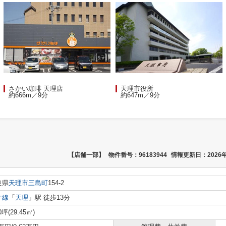
さかい珈琲 天理店
天理市役所
約666m／9分
約647m／9分
【店舗一部】
物件番号：96183944
情報更新日：2026年
良県
天理市
三島町
154-2
井線
「
天理
」駅 徒歩13分
0坪(29.45㎡)