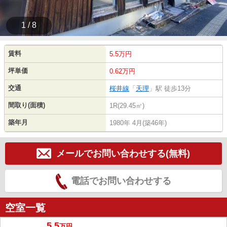
1 / 8
賃料
5.5万円
坪単価
0.62万円
交通
桜井線
「
天理
」駅 徒歩13分
間取り(面積)
1R(29.45㎡)
築年月
1980年 4月(築46年)
メールでお問い合わせする(無料)
電話でお問い合わせする
空室一覧
5.5
万
円