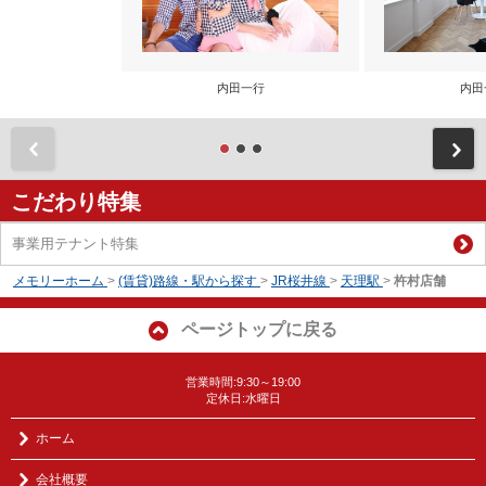
内田一行
内田
前
こだわり特集
事業用テナント特集
メモリーホーム
>
(賃貸)路線・駅から探す
>
JR桜井線
>
天理駅
>
杵村店舗
ページトップに戻る
営業時間:9:30～19:00
定休日:水曜日
ホーム
会社概要