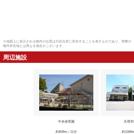
※地図上に表示される物件の位置は付近住所に所在することを表すものであり、実際の
物件所在地とは異なる場合がございます。
周辺施設
中央保育園
天理市
約808m／11分
約1086