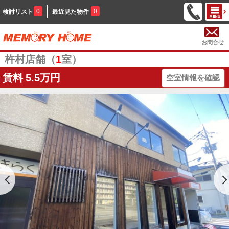
0
0
検討リスト
最近見た物件
お問合せ
杵村店舗（
1
室）
賃料
5.5万円
空室情報を確認