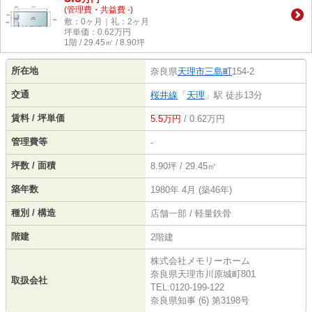
(管理費・共益費 -)
敷：0ヶ月｜礼：2ヶ月
坪単価：
0.62
万円
1階 / 29.45㎡ / 8.90坪
所在地
奈良県
天理市
三島町
154-2
交通
桜井線
「
天理
」駅 徒歩13分
賃料 / 坪単価
5.5万円
/ 0.62万円
管理費等
-
坪数 / 面積
8.90坪 / 29.45㎡
築年数
1980年 4月 (築46年)
種別 / 構造
店舗一部 / 軽量鉄骨
階建
2階建
株式会社メモリーホーム
奈良県天理市川原城町801
取扱会社
TEL:0120-199-122
奈良県知事 (6) 第3198号