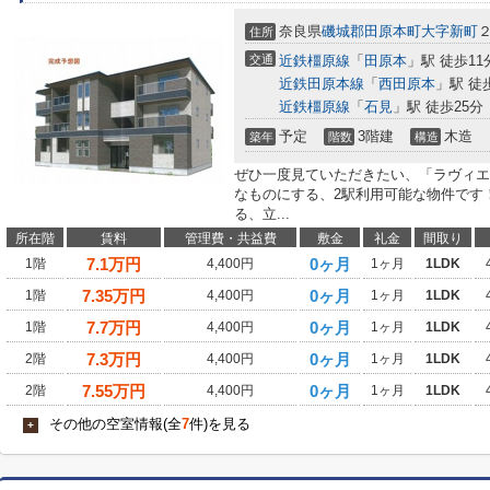
奈良県
磯城郡田原本町
大字新町
住所
交通
近鉄橿原線
「
田原本
」駅 徒歩11
近鉄田原本線
「
西田原本
」駅 徒
近鉄橿原線
「
石見
」駅 徒歩25分
予定
3階建
木造
築年
階数
構造
ぜひ一度見ていただきたい、「ラヴィエ
なものにする、2駅利用可能な物件です
る、立...
所在階
賃料
管理費・共益費
敷金
礼金
間取り
7.1
万円
0ヶ月
1階
4,400円
1ヶ月
1LDK
7.35
万円
0ヶ月
1階
4,400円
1ヶ月
1LDK
7.7
万円
0ヶ月
1階
4,400円
1ヶ月
1LDK
7.3
万円
0ヶ月
2階
4,400円
1ヶ月
1LDK
7.55
万円
0ヶ月
2階
4,400円
1ヶ月
1LDK
その他の空室情報(全
7
件)を見る
+