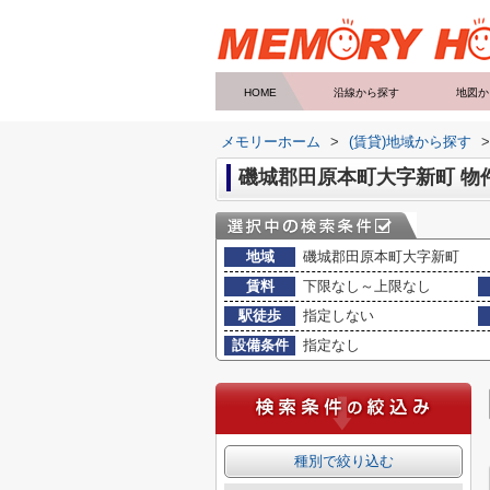
HOME
沿線から探す
地図か
メモリーホーム
>
(賃貸)地域から探す
>
磯城郡田原本町大字新町 物
地域
磯城郡田原本町大字新町
賃料
下限なし～上限なし
駅徒歩
指定しない
設備条件
指定なし
種別で絞り込む