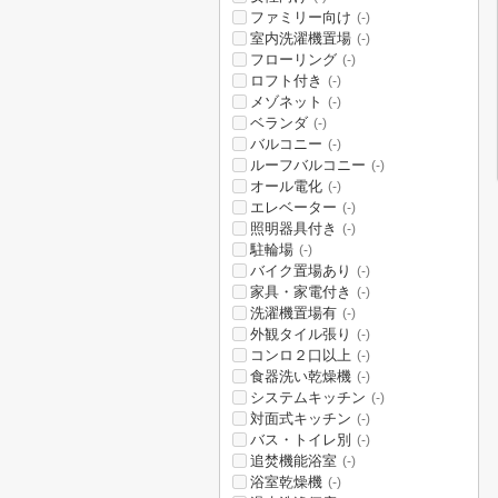
ファミリー向け
(-)
室内洗濯機置場
(-)
フローリング
(-)
ロフト付き
(-)
メゾネット
(-)
ベランダ
(-)
バルコニー
(-)
ルーフバルコニー
(-)
オール電化
(-)
エレベーター
(-)
照明器具付き
(-)
駐輪場
(-)
バイク置場あり
(-)
家具・家電付き
(-)
洗濯機置場有
(-)
外観タイル張り
(-)
コンロ２口以上
(-)
食器洗い乾燥機
(-)
システムキッチン
(-)
対面式キッチン
(-)
バス・トイレ別
(-)
追焚機能浴室
(-)
浴室乾燥機
(-)