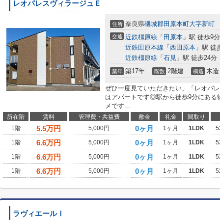
レオパレスヴィラージュＥ
奈良県
磯城郡田原本町
大字新町
住所
交通
近鉄橿原線
「
田原本
」駅 徒歩9分
近鉄田原本線
「
西田原本
」駅 徒
近鉄橿原線
「
石見
」駅 徒歩24分
築17年
2階建
木造
築年
階数
構造
ぜひ一度見ていただきたい、「レオパレ
はアパートです◎駅から徒歩9分にある
メです...
所在階
賃料
管理費・共益費
敷金
礼金
間取り
5.5
万円
0ヶ月
1階
5,000円
1ヶ月
1LDK
5
6.6
万円
0ヶ月
1階
5,000円
1ヶ月
1LDK
5
6.6
万円
0ヶ月
1階
5,000円
1ヶ月
1LDK
5
6.6
万円
0ヶ月
1階
5,000円
1ヶ月
1LDK
5
ラヴィエールⅠ