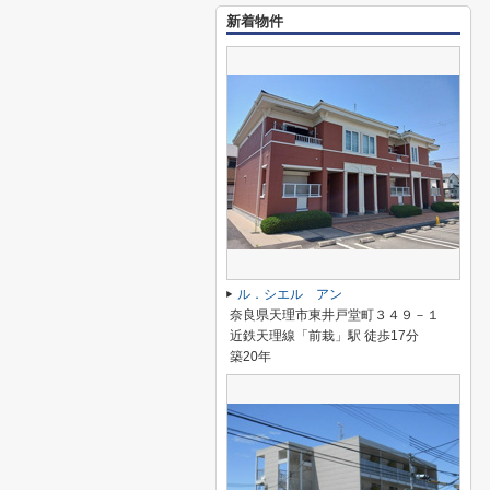
新着物件
ル．シエル アン
奈良県天理市東井戸堂町３４９－１
近鉄天理線「前栽」駅 徒歩17分
築20年