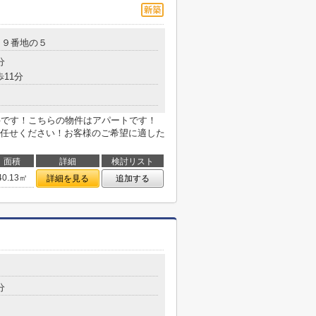
２９番地の５
分
歩11分
件です！こちらの物件はアパートです！
任せください！お客様のご希望に適した
面積
詳細
検討リスト
40.13㎡
詳細を見る
追加する
分