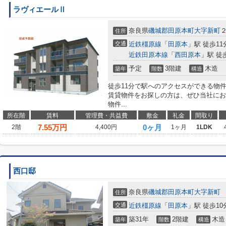
ラヴィエールⅡ
奈良県
磯城郡田原本町
大字新町
住所
交通
近鉄橿原線
「
田原本
」駅 徒歩11
近鉄田原本線
「
西田原本
」駅 徒
予定
3階建
木造
築年
階数
構造
徒歩11分で駅へのアクセスができる物
賃貸物件をお探しの方は、ぜひ当社にお
物件...
所在階
賃料
管理費・共益費
敷金
礼金
間取り
7.55
万円
0ヶ月
2階
4,400円
1ヶ月
1LDK
西口邸
奈良県
磯城郡田原本町
大字新町
住所
交通
近鉄橿原線
「
田原本
」駅 徒歩10
築31年
2階建
木造
築年
階数
構造