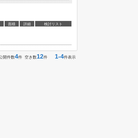
面積
詳細
検討リスト
4
12
1-4
公開件数
件 空き数
件
件表示