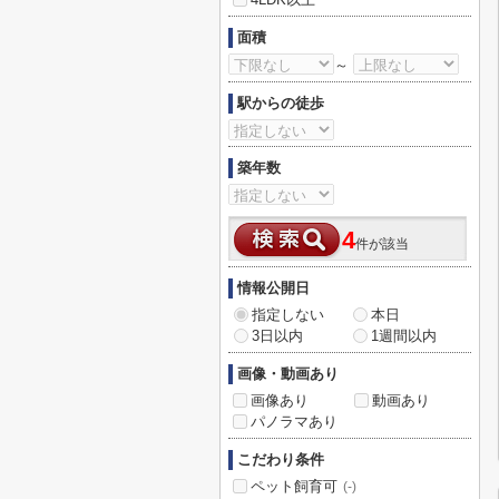
面積
～
駅からの徒歩
築年数
4
件が該当
情報公開日
指定しない
本日
3日以内
1週間以内
画像・動画あり
画像あり
動画あり
パノラマあり
こだわり条件
ペット飼育可
(-)