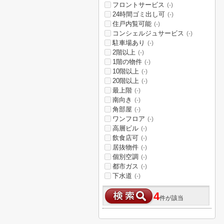
フロントサービス
(-)
24時間ゴミ出し可
(-)
住戸内覧可能
(-)
コンシェルジュサービス
(-)
駐車場あり
(-)
2階以上
(-)
1階の物件
(-)
10階以上
(-)
20階以上
(-)
最上階
(-)
南向き
(-)
角部屋
(-)
ワンフロア
(-)
高層ビル
(-)
飲食店可
(-)
居抜物件
(-)
個別空調
(-)
都市ガス
(-)
下水道
(-)
4
件が該当