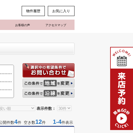
物件履歴
お気に入り
お客様の声
アクセスマップ
表示件数：
4
12
1-4
公開件数
件 空き数
件
件表示