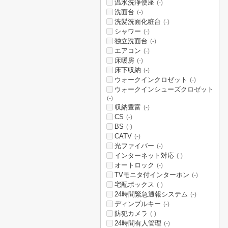
温水洗浄便座
(-)
洗面台
(-)
洗髪洗面化粧台
(-)
シャワー
(-)
独立洗面台
(-)
エアコン
(-)
床暖房
(-)
床下収納
(-)
ウォークインクロゼット
(-)
ウォークインシューズクロゼット
(-)
収納豊富
(-)
CS
(-)
BS
(-)
CATV
(-)
光ファイバー
(-)
インターネット対応
(-)
オートロック
(-)
TVモニタ付インターホン
(-)
宅配ボックス
(-)
24時間緊急通報システム
(-)
ディンプルキー
(-)
防犯カメラ
(-)
24時間有人管理
(-)