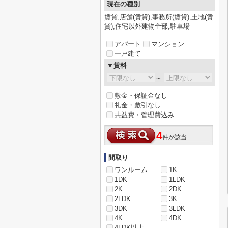
現在の種別
賃貸,店舗(賃貸),事務所(賃貸),土地(賃
貸),住宅以外建物全部,駐車場
アパート
マンション
一戸建て
▼賃料
～
敷金・保証金なし
礼金・敷引なし
共益費・管理費込み
4
件が該当
間取り
ワンルーム
1K
1DK
1LDK
2K
2DK
2LDK
3K
3DK
3LDK
4K
4DK
4LDK以上