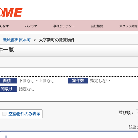
ら探す
パノラマ
事務所テナント
会社概要
スタッフ紹介
磯城郡田原本町
>
大字新町の賃貸物件
件一覧
面積
下限なし～上限なし
築年数
指定しない
間取り
指定なし
並び順：
空室物件のみ表示
該当